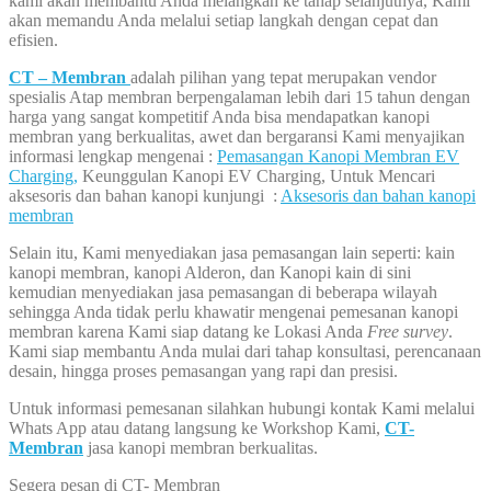
kami akan membantu Anda melangkah ke tahap selanjutnya, Kami
akan memandu Anda melalui setiap langkah dengan cepat dan
efisien.
CT – Membran
adalah pilihan yang tepat merupakan vendor
spesialis Atap membran berpengalaman lebih dari 15 tahun dengan
harga yang sangat kompetitif Anda bisa mendapatkan kanopi
membran yang berkualitas, awet dan bergaransi Kami menyajikan
informasi lengkap mengenai :
Pemasangan Kanopi Membran EV
Charging,
Keunggulan Kanopi EV Charging, Untuk Mencari
aksesoris dan bahan kanopi kunjungi :
Aksesoris dan bahan kanopi
membran
Selain itu, Kami menyediakan jasa pemasangan lain seperti: kain
kanopi membran, kanopi Alderon, dan Kanopi kain di sini
kemudian menyediakan jasa pemasangan di beberapa wilayah
sehingga Anda tidak perlu khawatir mengenai pemesanan kanopi
membran karena Kami siap datang ke Lokasi Anda
Free survey
.
Kami siap membantu Anda mulai dari tahap konsultasi, perencanaan
desain, hingga proses pemasangan yang rapi dan presisi.
Untuk informasi pemesanan silahkan hubungi kontak Kami melalui
Whats App atau datang langsung ke Workshop Kami,
CT-
Membran
jasa kanopi membran berkualitas.
Segera pesan di CT- Membran