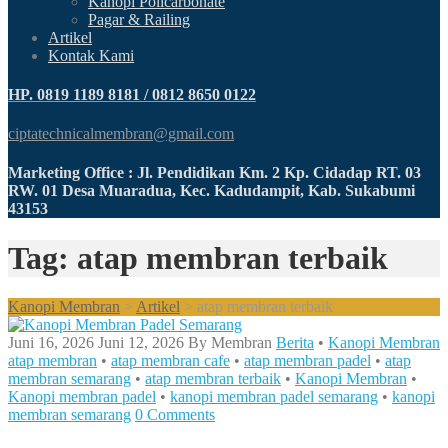
Kanopi Policarbonate
Pagar & Railing
Artikel
Kontak Kami
HP. 0819 1189 8181 / 0812 8650 0122
ciptatechnicalmembran@gmail.com
Marketing Office : Jl. Pendidikan Km. 2 Kp. Cidadap RT. 03
RW. 01 Desa Muaradua, Kec. Kadudampit, Kab. Sukabumi
43153
Tag: atap membran terbaik
Kanopi Membran
>
Artikel
>
atap membran terbaik
Juni 16, 2026
Juni 12, 2026
By
Membran
Berita
•
Kanopi Membran
atap membran
•
atap membran cafe
•
atap membran padel
•
atap
membran semarang
•
atap membran terbaik
•
Kanopi Membran
•
Kanopi membran padel
•
kanopi membran padel semarang
•
kanopi
membran semarang
0 Comments