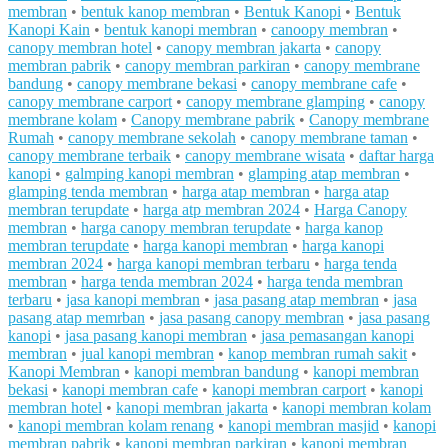
membran
•
bentuk kanop membran
•
Bentuk Kanopi
•
Bentuk
Kanopi Kain
•
bentuk kanopi membran
•
canoopy membran
•
canopy membran hotel
•
canopy membran jakarta
•
canopy
membran pabrik
•
canopy membran parkiran
•
canopy membrane
bandung
•
canopy membrane bekasi
•
canopy membrane cafe
•
canopy membrane carport
•
canopy membrane glamping
•
canopy
membrane kolam
•
Canopy membrane pabrik
•
Canopy membrane
Rumah
•
canopy membrane sekolah
•
canopy membrane taman
•
canopy membrane terbaik
•
canopy membrane wisata
•
daftar harga
kanopi
•
galmping kanopi membran
•
glamping atap membran
•
glamping tenda membran
•
harga atap membran
•
harga atap
membran terupdate
•
harga atp membran 2024
•
Harga Canopy
membran
•
harga canopy membran terupdate
•
harga kanop
membran terupdate
•
harga kanopi membran
•
harga kanopi
membran 2024
•
harga kanopi membran terbaru
•
harga tenda
membran
•
harga tenda membran 2024
•
harga tenda membran
terbaru
•
jasa kanopi membran
•
jasa pasang atap membran
•
jasa
pasang atap memrban
•
jasa pasang canopy membran
•
jasa pasang
kanopi
•
jasa pasang kanopi membran
•
jasa pemasangan kanopi
membran
•
jual kanopi membran
•
kanop membran rumah sakit
•
Kanopi Membran
•
kanopi membran bandung
•
kanopi membran
bekasi
•
kanopi membran cafe
•
kanopi membran carport
•
kanopi
membran hotel
•
kanopi membran jakarta
•
kanopi membran kolam
•
kanopi membran kolam renang
•
kanopi membran masjid
•
kanopi
membran pabrik
•
kanopi membran parkiran
•
kanopi membran