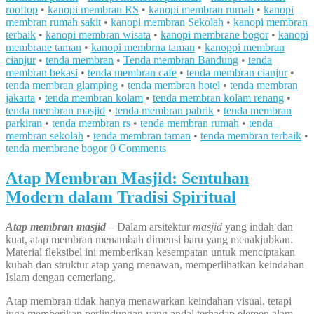
rooftop
•
kanopi membran RS
•
kanopi membran rumah
•
kanopi
membran rumah sakit
•
kanopi membran Sekolah
•
kanopi membran
terbaik
•
kanopi membran wisata
•
kanopi membrane bogor
•
kanopi
membrane taman
•
kanopi membrna taman
•
kanoppi membran
cianjur
•
tenda membran
•
Tenda membran Bandung
•
tenda
membran bekasi
•
tenda membran cafe
•
tenda membran cianjur
•
tenda membran glamping
•
tenda membran hotel
•
tenda membran
jakarta
•
tenda membran kolam
•
tenda membran kolam renang
•
tenda membran masjid
•
tenda membran pabrik
•
tenda membran
parkiran
•
tenda membran rs
•
tenda membran rumah
•
tenda
membran sekolah
•
tenda membran taman
•
tenda membran terbaik
•
tenda membrane bogor
0 Comments
Atap Membran Masjid: Sentuhan
Modern dalam Tradisi Spiritual
Atap membran masjid
– Dalam arsitektur
masjid
yang indah dan
kuat, atap membran menambah dimensi baru yang menakjubkan.
Material fleksibel ini memberikan kesempatan untuk menciptakan
kubah dan struktur atap yang menawan, memperlihatkan keindahan
Islam dengan cemerlang.
Atap membran tidak hanya menawarkan keindahan visual, tetapi
juga memberikan perlindungan yang andal terhadap elemen alam