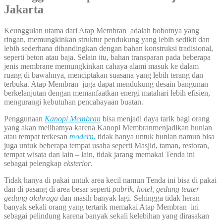
Jakarta
Keunggulan utama dari Atap Membran adalah bobotnya yang
ringan, memungkinkan struktur pendukung yang lebih sedikit dan
lebih sederhana dibandingkan dengan bahan konstruksi tradisional,
seperti beton atau baja. Selain itu, bahan transparan pada beberapa
jenis membrane memungkinkan cahaya alami masuk ke dalam
ruang di bawahnya, menciptakan suasana yang lebih terang dan
terbuka. Atap Membran juga dapat mendukung desain bangunan
berkelanjutan dengan memanfaatkan energi matahari lebih efisien,
mengurangi kebutuhan pencahayaan buatan.
Penggunaan
Kanopi Membran
bisa menjadi daya tarik bagi orang
yang akan melihatnya karena Kanopi Membranmenjadikan hunian
atau tempat terkesan
modern
,
tidak hanya untuk hunian namun bisa
juga untuk beberapa tempat usaha seperti Masjid, taman, restoran,
tempat wisata dan lain – lain, tidak jarang memakai Tenda ini
sebagai pelengkap
eksterior
.
Tidak hanya di pakai untuk area kecil namun Tenda ini bisa di pakai
dan di pasang di area besar seperti
pabrik, hotel, gedung teater
gedung olahraga
dan masih banyak lagi. Sehingga tidak heran
banyak sekali orang yang tertarik memakai Atap Membran ini
sebagai pelindung karena banyak sekali kelebihan yang dirasakan