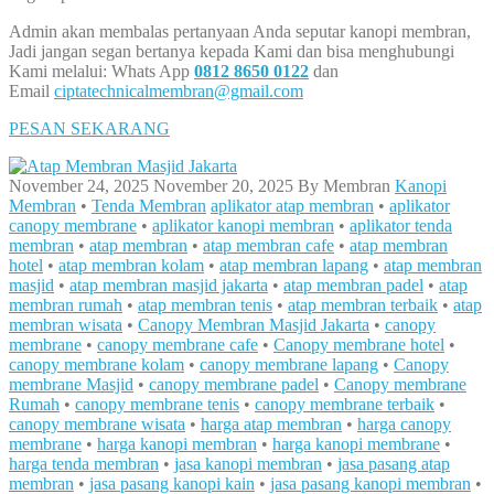
Admin akan membalas pertanyaan Anda seputar kanopi membran,
Jadi jangan segan bertanya kepada Kami dan bisa menghubungi
Kami melalui: Whats App
0812 8650 0122
dan
Email
ciptatechnicalmembran@gmail.com
PESAN SEKARANG
November 24, 2025
November 20, 2025
By
Membran
Kanopi
Membran
•
Tenda Membran
aplikator atap membran
•
aplikator
canopy membrane
•
aplikator kanopi membran
•
aplikator tenda
membran
•
atap membran
•
atap membran cafe
•
atap membran
hotel
•
atap membran kolam
•
atap membran lapang
•
atap membran
masjid
•
atap membran masjid jakarta
•
atap membran padel
•
atap
membran rumah
•
atap membran tenis
•
atap membran terbaik
•
atap
membran wisata
•
Canopy Membran Masjid Jakarta
•
canopy
membrane
•
canopy membrane cafe
•
Canopy membrane hotel
•
canopy membrane kolam
•
canopy membrane lapang
•
Canopy
membrane Masjid
•
canopy membrane padel
•
Canopy membrane
Rumah
•
canopy membrane tenis
•
canopy membrane terbaik
•
canopy membrane wisata
•
harga atap membran
•
harga canopy
membrane
•
harga kanopi membran
•
harga kanopi membrane
•
harga tenda membran
•
jasa kanopi membran
•
jasa pasang atap
membran
•
jasa pasang kanopi kain
•
jasa pasang kanopi membran
•