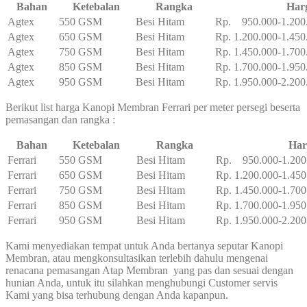
Bahan
Ketebalan
Rangka
Har
Agtex
550 GSM
Besi Hitam
Rp. 950.000-1.200
Agtex
650 GSM
Besi Hitam
Rp. 1.200.000-1.450
Agtex
750 GSM
Besi Hitam
Rp. 1.450.000-1.700
Agtex
850 GSM
Besi Hitam
Rp. 1.700.000-1.950
Agtex
950 GSM
Besi Hitam
Rp. 1.950.000-2.200
Berikut list harga Kanopi Membran Ferrari per meter persegi beserta
pemasangan dan rangka :
Bahan
Ketebalan
Rangka
Har
Ferrari
550 GSM
Besi Hitam
Rp. 950.000-1.200
Ferrari
650 GSM
Besi Hitam
Rp. 1.200.000-1.450
Ferrari
750 GSM
Besi Hitam
Rp. 1.450.000-1.700
Ferrari
850 GSM
Besi Hitam
Rp. 1.700.000-1.950
Ferrari
950 GSM
Besi Hitam
Rp. 1.950.000-2.200
Kami menyediakan tempat untuk Anda bertanya seputar Kanopi
Membran, atau mengkonsultasikan terlebih dahulu mengenai
renacana pemasangan Atap Membran yang pas dan sesuai dengan
hunian Anda, untuk itu silahkan menghubungi Customer servis
Kami yang bisa terhubung dengan Anda kapanpun.