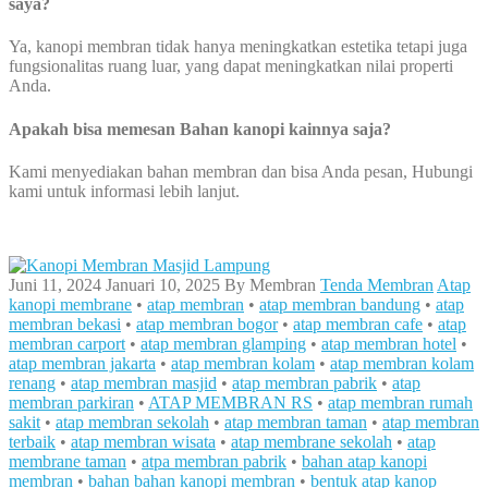
saya?
Ya, kanopi membran tidak hanya meningkatkan estetika tetapi juga
fungsionalitas ruang luar, yang dapat meningkatkan nilai properti
Anda.
Apakah bisa memesan Bahan kanopi kainnya saja?
Kami menyediakan bahan membran dan bisa Anda pesan, Hubungi
kami untuk informasi lebih lanjut.
Juni 11, 2024
Januari 10, 2025
By
Membran
Tenda Membran
Atap
kanopi membrane
•
atap membran
•
atap membran bandung
•
atap
membran bekasi
•
atap membran bogor
•
atap membran cafe
•
atap
membran carport
•
atap membran glamping
•
atap membran hotel
•
atap membran jakarta
•
atap membran kolam
•
atap membran kolam
renang
•
atap membran masjid
•
atap membran pabrik
•
atap
membran parkiran
•
ATAP MEMBRAN RS
•
atap membran rumah
sakit
•
atap membran sekolah
•
atap membran taman
•
atap membran
terbaik
•
atap membran wisata
•
atap membrane sekolah
•
atap
membrane taman
•
atpa membran pabrik
•
bahan atap kanopi
membran
•
bahan bahan kanopi membran
•
bentuk atap kanop