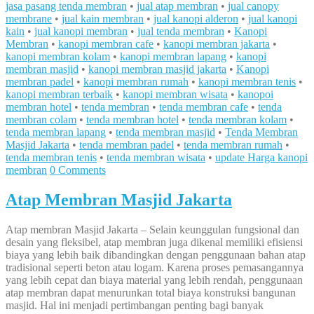
jasa pasang tenda membran
•
jual atap membran
•
jual canopy
membrane
•
jual kain membran
•
jual kanopi alderon
•
jual kanopi
kain
•
jual kanopi membran
•
jual tenda membran
•
Kanopi
Membran
•
kanopi membran cafe
•
kanopi membran jakarta
•
kanopi membran kolam
•
kanopi membran lapang
•
kanopi
membran masjid
•
kanopi membran masjid jakarta
•
Kanopi
membran padel
•
kanopi membran rumah
•
kanopi membran tenis
•
kanopi membran terbaik
•
kanopi membran wisata
•
kanopoi
membran hotel
•
tenda membran
•
tenda membran cafe
•
tenda
membran colam
•
tenda membran hotel
•
tenda membran kolam
•
tenda membran lapang
•
tenda membran masjid
•
Tenda Membran
Masjid Jakarta
•
tenda membran padel
•
tenda membran rumah
•
tenda membran tenis
•
tenda membran wisata
•
update Harga kanopi
membran
0 Comments
Atap Membran Masjid Jakarta
Atap membran Masjid Jakarta – Selain keunggulan fungsional dan
desain yang fleksibel, atap membran juga dikenal memiliki efisiensi
biaya yang lebih baik dibandingkan dengan penggunaan bahan atap
tradisional seperti beton atau logam. Karena proses pemasangannya
yang lebih cepat dan biaya material yang lebih rendah, penggunaan
atap membran dapat menurunkan total biaya konstruksi bangunan
masjid. Hal ini menjadi pertimbangan penting bagi banyak