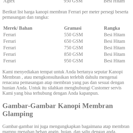
Agtex
950 GSM
Besi Hitam
Berikut list harga kanopi membran Ferrari per meter persegi beserta
pemasangan dan rangka:
Merek/ Bahan
Gramasi
Rangka
Ferrari
550 GSM
Besi Hitam
Ferrari
650 GSM
Besi Hitam
Ferrari
750 GSM
Besi Hitam
Ferrari
850 GSM
Besi Hitam
Ferrari
950 GSM
Besi Hitam
Kami menyediakan tempat untuk Anda bertanya seputar Kanopi
Membran , atau mengkonsultasikan terlebih dahulu mengenai
renacana pemasangan atap membran yang pas dan sesuai dengan
hunian Anda. Untuk itu silahkan menghubungi Customer servis
Kami yang bisa terhubung dengan Anda kapanpun.
Gambar-Gambar Kanopi Membran
Glamping
Gambar-gambar ini juga mengungkapkan bagaimana atap membran
mampu menahan beban angin, hujan, dan salju dengan anda,