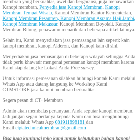
membran yang berkualitas, awet dan bergaransi, juga menawarkan
Kanopi membran,
Penyedia jasa Kanopi Membran,
Kanopi
Membran Tempat Wisata,
Kanopi Membran Kantor Kementerian,
Kanopi Membran Pesantren,
Kanopi Membran Asrama Haji Jambi,
Kanopi Membran Makassar,
Kanopi Membran Boyolali, Kanopi
Membran Bitung, penawaran menarik dan beberapa artikel lainnya.
Selain itu, Kami menyediakan jasa pemasangan lain seperti: kain
kanopi membran, kanopi Alderon, dan Kanopi kain di sini.
Menyediakan jasa pemasangan di beberapa wilayah sehingga Anda
tidak perlu khawatir mengenai pemesanan kanopi membran karena
Kami siap datang ke Lokasi Anda
Free survey
.
Untuk informasi pemesanan silahkan hubungi kontak Kami melalui
Whats App atau datang langsung ke Workshop Kami
CTMSTORE jasa kanopi membran berkualitas.
Segera pesan di CT- Membran
Admin akan membalas pertanyaan Anda seputar kanopi membran,
Jadi jangan segan bertanya kepada Kami dan bisa menghubungi
Kami melalui: Whats App
081911898181
dan
Email
ciptatechnicalmembran@gmail.com
Bisa juga kunjungi toko kami untuk kebutuhan bahan kanopi