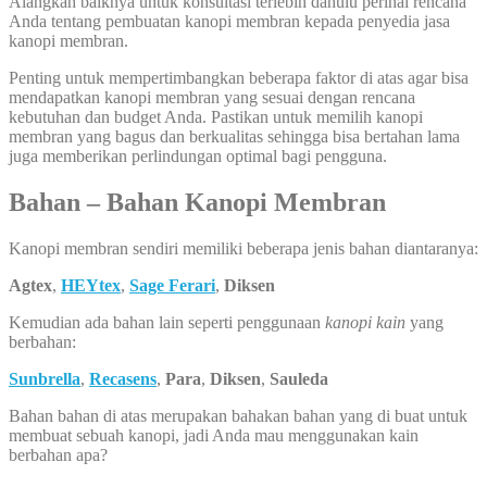
Alangkah baiknya untuk konsultasi terlebih dahulu perihal rencana
Anda tentang pembuatan kanopi membran kepada penyedia jasa
kanopi membran.
Penting untuk mempertimbangkan beberapa faktor di atas agar bisa
mendapatkan kanopi membran yang sesuai dengan rencana
kebutuhan dan budget Anda. Pastikan untuk memilih kanopi
membran yang bagus dan berkualitas sehingga bisa bertahan lama
juga memberikan perlindungan optimal bagi pengguna.
Bahan – Bahan Kanopi Membran
Kanopi membran sendiri memiliki beberapa jenis bahan diantaranya:
Agtex
,
HEYtex
,
Sage Ferari
,
Diksen
Kemudian ada bahan lain seperti penggunaan
kanopi kain
yang
berbahan:
Sunbrella
,
Recasens
,
Para
,
Diksen
,
Sauleda
Bahan bahan di atas merupakan bahakan bahan yang di buat untuk
membuat sebuah kanopi, jadi Anda mau menggunakan kain
berbahan apa?