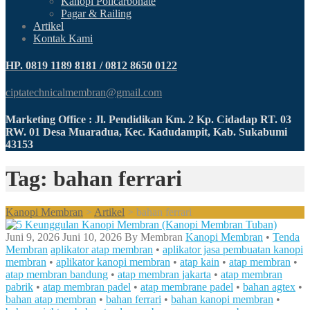
Kanopi Policarbonate
Pagar & Railing
Artikel
Kontak Kami
HP. 0819 1189 8181 / 0812 8650 0122
ciptatechnicalmembran@gmail.com
Marketing Office : Jl. Pendidikan Km. 2 Kp. Cidadap RT. 03
RW. 01 Desa Muaradua, Kec. Kadudampit, Kab. Sukabumi
43153
Tag: bahan ferrari
Kanopi Membran
>
Artikel
>
bahan ferrari
Juni 9, 2026
Juni 10, 2026
By
Membran
Kanopi Membran
•
Tenda
Membran
aplikator atap membran
•
aplikator jasa pembuatan kanopi
membran
•
aplikator kanopi membran
•
atap kain
•
atap membran
•
atap membran bandung
•
atap membran jakarta
•
atap membran
pabrik
•
atap membran padel
•
atap membrane padel
•
bahan agtex
•
bahan atap membran
•
bahan ferrari
•
bahan kanopi membran
•