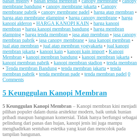
bahan mighty
•
bahan tenda membran
•
canopy membrane
•
canopy
membrane bandung
•
canopy membrane jakarta
•
Canopy
membrane pabrik
•
canopy membrane padel
•
harga atap membran
•
harga atap membrane glamping
•
harga canopy membrane
•
harga
kanopi alderon
•
HARGA KANOPI KAIN
•
harga kanopi
membran
•
harga kanopi membran bandung
•
harga membran
glamping
•
harga tenda membran
•
jasa atap membran
•
jasa canopy
membran pabrik
•
jasa canopy membrane
•
jasa kanopi membran
•
jual atap membran
•
jual atap membran yogyakarta
•
jual kanopi
membran jakarta
•
kanopi kain
•
kanopi kain import
•
Kanopi
Membran
•
kanopi membran bandung
•
kanopi membran jakarta
•
kanopi membran pabrik
•
kanopi membran stadion
•
tenda membran
•
Tenda membran Bandung
•
tenda membran jakarta
•
tenda
membran pabrik
•
tenda membran pade
•
tenda membran padel
0
Comments
5 Keunggulan Kanopi Membran
5 Keunggulan Kanopi Membran
– Kanopi membran kini menjadi
pilihan populer dalam dunia arsitektur modern, baik untuk hunian
pribadi maupun bangunan komersial. Tidak hanya berfungsi sebagai
pelindung dari panas dan hujan, kanopi jenis ini juga mampu
menghadirkan sentuhan estetika yang kuat dan mencolok pada
tampilan bangunan.