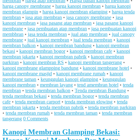
membran
•
harga atap membran
•
Harga bahan kanopi membran
•
harga canopy membrane
•
harga kanopi membran
•
harga kanopi
membran glampin
•
harga kanopi membran glamping
•
harga tenda
membran
•
jasa atap membran
•
jasa canopy membrane
•
jasa
kanopi membran
•
jasa pasang atap membran
•
jasa pasang kanopi
membrane
•
jasa pembuatan atap membran
•
jasa pembuatan kanopi
membbran
•
jasa tenda membran
•
jual atap membran
•
jual canopy
membrane
•
jual kanopi membran
•
jual tenda membran
•
kanopi
membran balkon
•
kanopi membran bandung
•
kanopi membran
bekasi
•
kanopi membran bogor
•
kanopi membran cafe
•
kanopi
membran jakarta
•
kanopi membran pabrik
•
kanopi membran
parkiran
•
kanopi membran RS
•
kanopi membran tangerang
•
kanopi membrane glampping bandung
•
kanopi membrane hotel
•
kanopi membrane masjid
•
kanopi membrane rumah
•
kanopi
membrane taman
•
keunggulan kanopi glamping
•
keunggulan
kanopi membran
•
membran layang
•
tend amembran hotel
•
tenda
membran
•
tenda membran balkon
•
Tenda membran Bandung
•
tenda membran bekasi
•
tenda membran bogor
•
tenda membran
cafe
•
tenda membran carport
•
tenda membran glowing
•
tenda
membran jakarta
•
tenda membran pabrik
•
tenda membran parkiran
•
tenda membran rumah
•
tenda membran taman
•
tenda membran
tangerang
0 Comments
Kanopi Membran Glamping Bekasi: