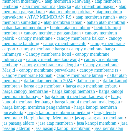
membran indramayu
•
atap membran karawang
•
atap membran
lembang
•
atap membran majalengka
•
atap membran masjid
•
atap
membran pangandaran
•
atap membran parkiran
•
atap membran
purwakarta
•
ATAP MEMBRAN RS
•
atap membran rumah
•
atap
membran sumedang
•
atap membran taman
•
bahan atap membran
•
bahan kanopi membran
•
bentuk atap membran
•
bentuk kanopi
membran
•
canopy membrae pangandaran
•
canopy membran
pabrik
•
canopy membrane
•
canopy membrane balkon
•
canopy
membrane bandung
•
canopy membrane cafe
•
canopy membrane
carport
•
canopy membrane harga
•
canopy membrane harga
inframayu
•
Canopy membrane hotel
•
canopy membrane
indramayu
•
canopy membrane karawang
•
canopy membrane
lembang
•
canopy membrane majalengka
•
Canopy membrane
Masjid
•
canopy membrane purwakarta
•
canopy membrane rs
•
Canopy membrane Rumah
•
canopy membrane taman
•
daftar atap
membran
•
daftar atap membran 2024
•
daftar harga
•
daftar kanopi
membran
•
harga atap membran
•
harga atap membran terbaru
•
harga canopy membrane
•
harga kanopi membran
•
harga kanopi
membran indramayu
•
harga kanopi membran karawang
•
harga
kanopi membran lembang
•
harga kanopi membran majalengka
•
harga kanopi membran pangandaran
•
harga kanopi membran
purwakarta
•
harga kanopi membran sumedang
•
harga tenda
membran
•
Hargha kanopi Membran
•
jas apasang atap membran
•
jas pasang aldero
•
jasa atap membran
•
jasa kanopi membran
•
jasa
pasang alderon
•
jasa pasang kanopi membrann
•
jasa pembuatan