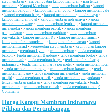
atap membran
•
jasa pembuatan kanopi membran
•
jasa tenda
membran
•
Kanopi Membran
•
kanopi membran balkon
•
kanopi
membran bandung
•
kanopi membran bogor
•
kanopi membran cafe
•
kanopi membran harga
•
kanopi membran harga indramayu
•
kanopi membran hotel
•
kanopi membran indramayu
•
kanopi
membran karawang
•
kanopi membran lembang
•
kanopi membran
majalengka
•
kanopi membran pabrik
•
kanopi membran
pangandaran
•
kanopi membran parkiran
•
kanopi membran
purwakarta
•
kanopi membran RS
•
kanopi membran rumah
•
kanopi membran sumdeang
•
kanopi membran taman
•
kanopi
membranmasjid
•
keunggulan atap membran
•
keunggulan kanopi
membran
•
membran layang
•
tenda membran
•
tenda membran
balkon
•
Tenda membran Bandung
•
tenda membran bogor
•
tenda
membran cafe
•
tenda membran harga
•
tenda membran harga
indramayu
•
tenda membran harga per meter
•
tenda membran hotel
•
tenda membran indramayu
•
tenda membran karawang
•
tenda
membran lembang
•
tenda membran majalengka
•
tenda membran
masjid
•
tenda membran pabrik
•
tenda membran pangandaran
•
tenda membran parkiran
•
tenda membran purwakarta
•
tenda
membran rs
•
tenda membran rumah
•
tenda membran taman
0
Comments
Harga Kanopi Membran Indramayu
Pilihan dan Pertimbangan