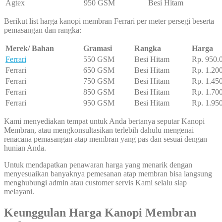
Agtex
950 GSM
Besi Hitam
Berikut list harga kanopi membran Ferrari per meter persegi beserta
pemasangan dan rangka:
Merek/ Bahan
Gramasi
Rangka
Harga
Ferrari
550 GSM
Besi Hitam
Rp. 950.
Ferrari
650 GSM
Besi Hitam
Rp. 1.20
Ferrari
750 GSM
Besi Hitam
Rp. 1.45
Ferrari
850 GSM
Besi Hitam
Rp. 1.70
Ferrari
950 GSM
Besi Hitam
Rp. 1.95
Kami menyediakan tempat untuk Anda bertanya seputar Kanopi
Membran, atau mengkonsultasikan terlebih dahulu mengenai
renacana pemasangan atap membran yang pas dan sesuai dengan
hunian Anda.
Untuk mendapatkan penawaran harga yang menarik dengan
menyesuaikan banyaknya pemesanan atap membran bisa langsung
menghubungi admin atau customer servis Kami selalu siap
melayani.
Keunggulan Harga Kanopi Membran