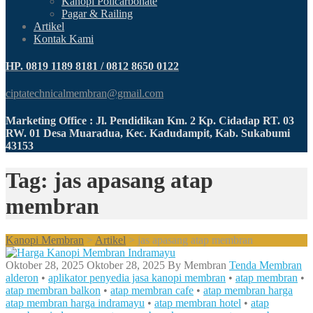
Kanopi Policarbonate
Pagar & Railing
Artikel
Kontak Kami
HP. 0819 1189 8181 / 0812 8650 0122
ciptatechnicalmembran@gmail.com
Marketing Office : Jl. Pendidikan Km. 2 Kp. Cidadap RT. 03
RW. 01 Desa Muaradua, Kec. Kadudampit, Kab. Sukabumi
43153
Tag: jas apasang atap
membran
Kanopi Membran
>
Artikel
>
jas apasang atap membran
Oktober 28, 2025
Oktober 28, 2025
By
Membran
Tenda Membran
alderon
•
aplikator penyedia jasa kanopi membran
•
atap membran
•
atap membran balkon
•
atap membran cafe
•
atap membran harga
atap membran harga indramayu
•
atap membran hotel
•
atap