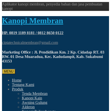
Aplikator kanopi membran, penyedia bahan dan jasa pembuatan
kanopi
Kanopi Membran
HP. 0819 1189 8181 / 0812 8650 0122
ciptatechnicalmembran@gmail.com
Marketing Office : Jl. Pendidikan Km. 2 Kp. Cidadap RT. 03
RW. 01 Desa Muaradua, Kec. Kadudampit, Kab. Sukabumi
43153
MENU
Home
Tentang Kami
Produk
Tenda Membran
Kanopi Kain
Awning Gulung
Alderon