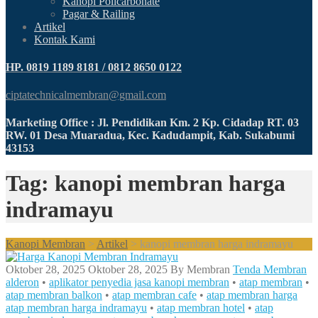
Kanopi Policarbonate
Pagar & Railing
Artikel
Kontak Kami
HP. 0819 1189 8181 / 0812 8650 0122
ciptatechnicalmembran@gmail.com
Marketing Office : Jl. Pendidikan Km. 2 Kp. Cidadap RT. 03
RW. 01 Desa Muaradua, Kec. Kadudampit, Kab. Sukabumi
43153
Tag: kanopi membran harga
indramayu
Kanopi Membran
>
Artikel
>
kanopi membran harga indramayu
Oktober 28, 2025
Oktober 28, 2025
By
Membran
Tenda Membran
alderon
•
aplikator penyedia jasa kanopi membran
•
atap membran
•
atap membran balkon
•
atap membran cafe
•
atap membran harga
atap membran harga indramayu
•
atap membran hotel
•
atap