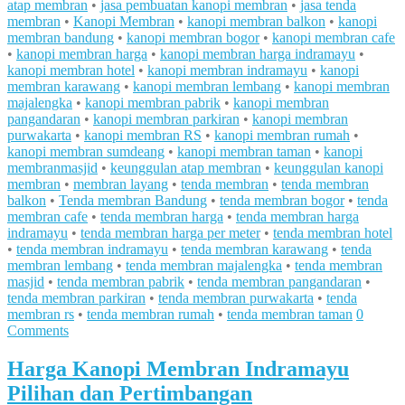
atap membran
•
jasa pembuatan kanopi membran
•
jasa tenda
membran
•
Kanopi Membran
•
kanopi membran balkon
•
kanopi
membran bandung
•
kanopi membran bogor
•
kanopi membran cafe
•
kanopi membran harga
•
kanopi membran harga indramayu
•
kanopi membran hotel
•
kanopi membran indramayu
•
kanopi
membran karawang
•
kanopi membran lembang
•
kanopi membran
majalengka
•
kanopi membran pabrik
•
kanopi membran
pangandaran
•
kanopi membran parkiran
•
kanopi membran
purwakarta
•
kanopi membran RS
•
kanopi membran rumah
•
kanopi membran sumdeang
•
kanopi membran taman
•
kanopi
membranmasjid
•
keunggulan atap membran
•
keunggulan kanopi
membran
•
membran layang
•
tenda membran
•
tenda membran
balkon
•
Tenda membran Bandung
•
tenda membran bogor
•
tenda
membran cafe
•
tenda membran harga
•
tenda membran harga
indramayu
•
tenda membran harga per meter
•
tenda membran hotel
•
tenda membran indramayu
•
tenda membran karawang
•
tenda
membran lembang
•
tenda membran majalengka
•
tenda membran
masjid
•
tenda membran pabrik
•
tenda membran pangandaran
•
tenda membran parkiran
•
tenda membran purwakarta
•
tenda
membran rs
•
tenda membran rumah
•
tenda membran taman
0
Comments
Harga Kanopi Membran Indramayu
Pilihan dan Pertimbangan