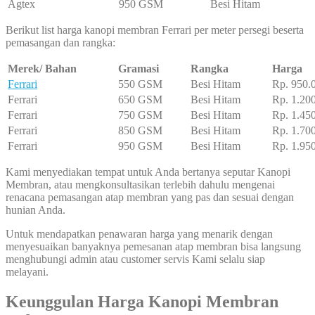
Agtex
950 GSM
Besi Hitam
Berikut list harga kanopi membran Ferrari per meter persegi beserta
pemasangan dan rangka:
Merek/ Bahan
Gramasi
Rangka
Harga
Ferrari
550 GSM
Besi Hitam
Rp. 950.
Ferrari
650 GSM
Besi Hitam
Rp. 1.20
Ferrari
750 GSM
Besi Hitam
Rp. 1.45
Ferrari
850 GSM
Besi Hitam
Rp. 1.70
Ferrari
950 GSM
Besi Hitam
Rp. 1.95
Kami menyediakan tempat untuk Anda bertanya seputar Kanopi
Membran, atau mengkonsultasikan terlebih dahulu mengenai
renacana pemasangan atap membran yang pas dan sesuai dengan
hunian Anda.
Untuk mendapatkan penawaran harga yang menarik dengan
menyesuaikan banyaknya pemesanan atap membran bisa langsung
menghubungi admin atau customer servis Kami selalu siap
melayani.
Keunggulan Harga Kanopi Membran