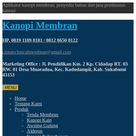
Aplikator kanopi membran, penyedia bahan dan jasa pembuatan
kanopi
Kanopi Membran
HP. 0819 1189 8181 / 0812 8650 0122
ciptatechnicalmembran@gmail.com
Marketing Office : Jl. Pendidikan Km. 2 Kp. Cidadap RT. 03
RW. 01 Desa Muaradua, Kec. Kadudampit, Kab. Sukabumi
43153
MENU
Home
Tentang Kami
Produk
Tenda Membran
Kanopi Kain
Awning Gulung
Alderon