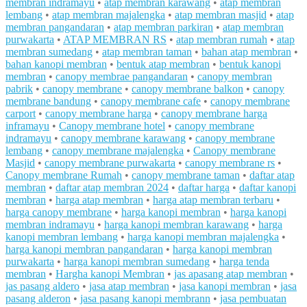
membran indramayu
•
atap membran karawang
•
atap membran
lembang
•
atap membran majalengka
•
atap membran masjid
•
atap
membran pangandaran
•
atap membran parkiran
•
atap membran
purwakarta
•
ATAP MEMBRAN RS
•
atap membran rumah
•
atap
membran sumedang
•
atap membran taman
•
bahan atap membran
•
bahan kanopi membran
•
bentuk atap membran
•
bentuk kanopi
membran
•
canopy membrae pangandaran
•
canopy membran
pabrik
•
canopy membrane
•
canopy membrane balkon
•
canopy
membrane bandung
•
canopy membrane cafe
•
canopy membrane
carport
•
canopy membrane harga
•
canopy membrane harga
inframayu
•
Canopy membrane hotel
•
canopy membrane
indramayu
•
canopy membrane karawang
•
canopy membrane
lembang
•
canopy membrane majalengka
•
Canopy membrane
Masjid
•
canopy membrane purwakarta
•
canopy membrane rs
•
Canopy membrane Rumah
•
canopy membrane taman
•
daftar atap
membran
•
daftar atap membran 2024
•
daftar harga
•
daftar kanopi
membran
•
harga atap membran
•
harga atap membran terbaru
•
harga canopy membrane
•
harga kanopi membran
•
harga kanopi
membran indramayu
•
harga kanopi membran karawang
•
harga
kanopi membran lembang
•
harga kanopi membran majalengka
•
harga kanopi membran pangandaran
•
harga kanopi membran
purwakarta
•
harga kanopi membran sumedang
•
harga tenda
membran
•
Hargha kanopi Membran
•
jas apasang atap membran
•
jas pasang aldero
•
jasa atap membran
•
jasa kanopi membran
•
jasa
pasang alderon
•
jasa pasang kanopi membrann
•
jasa pembuatan