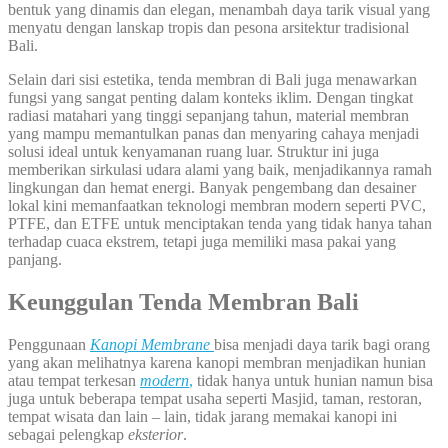
bentuk yang dinamis dan elegan, menambah daya tarik visual yang
menyatu dengan lanskap tropis dan pesona arsitektur tradisional
Bali.
Selain dari sisi estetika, tenda membran di Bali juga menawarkan
fungsi yang sangat penting dalam konteks iklim. Dengan tingkat
radiasi matahari yang tinggi sepanjang tahun, material membran
yang mampu memantulkan panas dan menyaring cahaya menjadi
solusi ideal untuk kenyamanan ruang luar. Struktur ini juga
memberikan sirkulasi udara alami yang baik, menjadikannya ramah
lingkungan dan hemat energi. Banyak pengembang dan desainer
lokal kini memanfaatkan teknologi membran modern seperti PVC,
PTFE, dan ETFE untuk menciptakan tenda yang tidak hanya tahan
terhadap cuaca ekstrem, tetapi juga memiliki masa pakai yang
panjang.
Keunggulan Tenda Membran Bali
Penggunaan
Kanopi Membrane
bisa menjadi daya tarik bagi orang
yang akan melihatnya karena kanopi membran menjadikan hunian
atau tempat terkesan
modern
,
tidak hanya untuk hunian namun bisa
juga untuk beberapa tempat usaha seperti Masjid, taman, restoran,
tempat wisata dan lain – lain, tidak jarang memakai kanopi ini
sebagai pelengkap
eksterior
.