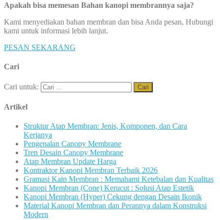
Apakah bisa memesan Bahan kanopi membrannya saja?
Kami menyediakan bahan membran dan bisa Anda pesan, Hubungi
kami untuk informasi lebih lanjut.
PESAN SEKARANG
Cari
Cari untuk:
Artikel
Struktur Atap Membran: Jenis, Komponen, dan Cara
Kerjanya
Pengenalan Canopy Membrane
Tren Desain Canopy Membrane
Atap Membran Update Harga
Kontraktor Kanopi Membran Terbaik 2026
Gramasi Kain Membran : Memahami Ketebalan dan Kualitas
Kanopi Membran (Cone) Kerucut : Solusi Atap Estetik
Kanopi Membran (Hyper) Cekung dengan Desain Ikonik
Material Kanopi Membran dan Perannya dalam Konstruksi
Modern