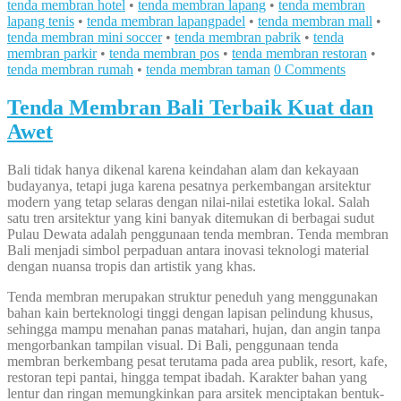
tenda membran hotel
•
tenda membran lapang
•
tenda membran
lapang tenis
•
tenda membran lapangpadel
•
tenda membran mall
•
tenda membran mini soccer
•
tenda membran pabrik
•
tenda
membran parkir
•
tenda membran pos
•
tenda membran restoran
•
tenda membran rumah
•
tenda membran taman
0 Comments
Tenda Membran Bali Terbaik Kuat dan
Awet
Bali tidak hanya dikenal karena keindahan alam dan kekayaan
budayanya, tetapi juga karena pesatnya perkembangan arsitektur
modern yang tetap selaras dengan nilai-nilai estetika lokal. Salah
satu tren arsitektur yang kini banyak ditemukan di berbagai sudut
Pulau Dewata adalah penggunaan tenda membran. Tenda membran
Bali menjadi simbol perpaduan antara inovasi teknologi material
dengan nuansa tropis dan artistik yang khas.
Tenda membran merupakan struktur peneduh yang menggunakan
bahan kain berteknologi tinggi dengan lapisan pelindung khusus,
sehingga mampu menahan panas matahari, hujan, dan angin tanpa
mengorbankan tampilan visual. Di Bali, penggunaan tenda
membran berkembang pesat terutama pada area publik, resort, kafe,
restoran tepi pantai, hingga tempat ibadah. Karakter bahan yang
lentur dan ringan memungkinkan para arsitek menciptakan bentuk-