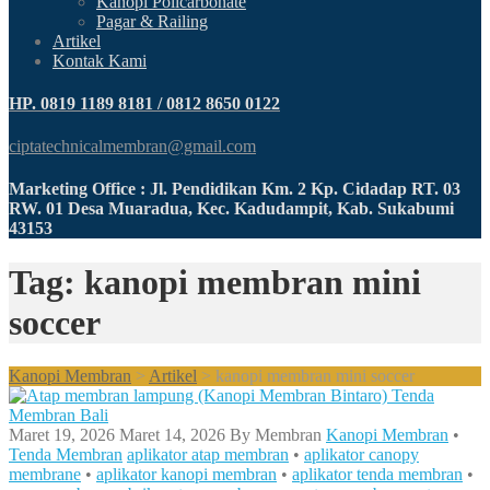
Kanopi Policarbonate
Pagar & Railing
Artikel
Kontak Kami
HP. 0819 1189 8181 / 0812 8650 0122
ciptatechnicalmembran@gmail.com
Marketing Office : Jl. Pendidikan Km. 2 Kp. Cidadap RT. 03
RW. 01 Desa Muaradua, Kec. Kadudampit, Kab. Sukabumi
43153
Tag: kanopi membran mini
soccer
Kanopi Membran
>
Artikel
>
kanopi membran mini soccer
Maret 19, 2026
Maret 14, 2026
By
Membran
Kanopi Membran
•
Tenda Membran
aplikator atap membran
•
aplikator canopy
membrane
•
aplikator kanopi membran
•
aplikator tenda membran
•