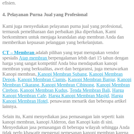
efisien.
4. Pelayanan Purna Jual yang Profesional
Kami juga menyediakan pelayanan purna jual yang profesional,
termasuk pemeliharaan dan perbaikan jika diperlukan, Kami
berkomitmen untuk menjaga keandalan atap membran Anda dan
memberikan kepuasan pelanggan yang berkelanjutan.
CT – Membran
adalah pilihan yang tepat merupakan vendor
spesialis
Atap membran
berpengalaman lebih dari 15 tahun dengan
harga yang sangat kompetitif Anda bisa mendapatkan kanopi
membran yang berkualitas, awet dan bergaransi, juga menawarkan
Kanopi membran,
Kanopi Membran Subang,
Kanopi Membran
Depok,
Kanopi Membran Ciamis
,
Kanopi Membran Banjar,
Kanopi
Membran Cikarang,
Kanopi Membran Cibinong,
Kanopi Membran
Cirebon,
Kanopi Membran Kudus,
Tenda Membran Bali,
Harga
Kanopi Membran Cafe,
Harga Kanopi Membran Masjid,
Harga
Kanopi Membran Hotel,
penawaran menarik dan beberapa artikel
lainnya.
Selain itu, Kami menyediakan jasa pemasangan lain seperti: kain
kanopi membran, kanopi Alderon, dan Kanopi kain di sini.
Menyediakan jasa pemasangan di beberapa wilayah sehingga Anda
tidak perlu khawatir mengenai pemesanan kanopi membran karena