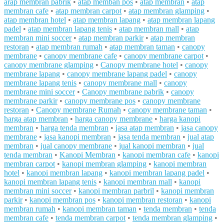
arap membran pabrik
•
atap memban pos
•
atap membran
•
atap
membran cafe
•
atap membran carpot
•
atap membran glamping
•
atap membran hotel
•
atap membran lapang
•
atap membran lapang
padel
•
atap membran lapang tenis
•
atap membran mall
•
atap
membran mini soccer
•
atap membran parkir
•
atap membran
restoran
•
atap membran rumah
•
atap membran taman
•
canopy
membrane
•
canopy membrane cafe
•
canopy membrane carpot
•
canopy membrane glamping
•
Canopy membrane hotel
•
canopy
membrane lapang
•
canopy membrane lapang padel
•
canopy
membrane lapang tenis
•
canopy membrane mall
•
canopy
membrane mini soccer
•
Canopy membrane pabrik
•
canopy
membrane parkir
•
canopy membrane pos
•
canopy membrane
restoran
•
Canopy membrane Rumah
•
canopy membrane taman
•
harga atap membran
•
harga canopy membrane
•
harga kanopi
membran
•
harga tenda membran
•
jasa atap membran
•
jasa canopy
membrane
•
jasa kanopi membran
•
jasa tenda membran
•
jual atap
membran
•
jual canopy membrane
•
jual kanopi membran
•
jual
tenda membran
•
Kanopi Membran
•
kanopi membran cafe
•
kanopi
membran carpot
•
kanopi membran glamping
•
kanopi membran
hotel
•
kanopi membran lapang
•
kanopi membran lapang padel
•
kanopi membran lapang tenis
•
kanopi membran mall
•
kanopi
membran mini soccer
•
kanopi membran parbril
•
kanopi membran
parkir
•
kanopi membran pos
•
kanopi membran restoran
•
kanopi
membran rumah
•
kanopi membran taman
•
tenda membran
•
tenda
membran cafe
•
tenda membran carpot
•
tenda membran glamping
•