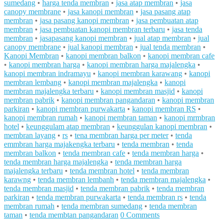
sumedang
•
harga tenda membran
•
jasa atap membran
•
jasa
canopy membrane
•
jasa kanopi membran
•
jasa pasang atap
membran
•
jasa pasang kanopi membran
•
jasa pembuatan atap
membran
•
jasa pembuatan kanopi membran terbaru
•
jasa tenda
membran
•
jasapasang kanopi membran
•
jual atap membran
•
jual
canopy membrane
•
jual kanopi membran
•
jual tenda membran
•
Kanopi Membran
•
kanopi membran balkon
•
kanopi membran cafe
•
kanopi membran harga
•
kanopi membran harga majalengka
•
kanopi membran indramayu
•
kanopi membran karawang
•
kanopi
membran lembang
•
kanopi membran majalengka
•
kanopi
membran majalengka terbaru
•
kanopi membran masjid
•
kanopi
membran pabrik
•
kanopi membran pangandaran
•
kanopi membran
parkiran
•
kanopi membran purwakarta
•
kanopi membran RS
•
kanopi membran rumah
•
kanopi membran taman
•
kanopi mrmbran
hotel
•
keunggulam atap membran
•
keunggulan kanopi membran
•
membran layang
•
rs
•
tena membran harga per meter
•
tenda
emmbran harga majakengka terbaru
•
tenda membran
•
tenda
membran balkon
•
tenda membran cafe
•
tenda membran harga
•
tenda membran harga majalengka
•
tenda membran harga
majalengka terbaru
•
tenda membran hotel
•
tenda membran
karawng
•
tenda membran lembanh
•
tenda membran majalengka
•
tenda membran masjid
•
tenda membran pabrik
•
tenda membran
parkiran
•
tenda membran purwakarta
•
tenda membran rs
•
tenda
membran rumah
•
tenda membran sumedang
•
tenda membran
taman
•
tenda membtan pangandaran
0 Comments