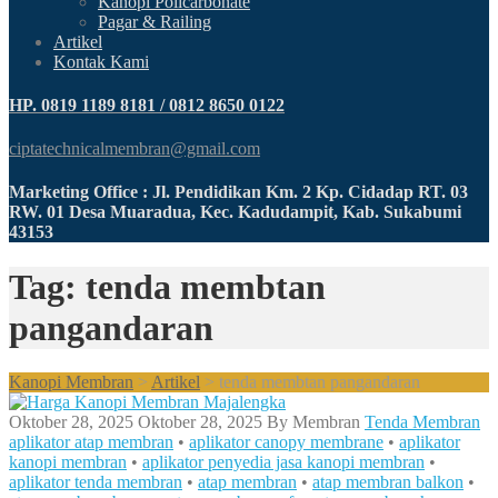
Kanopi Policarbonate
Pagar & Railing
Artikel
Kontak Kami
HP. 0819 1189 8181 / 0812 8650 0122
ciptatechnicalmembran@gmail.com
Marketing Office : Jl. Pendidikan Km. 2 Kp. Cidadap RT. 03
RW. 01 Desa Muaradua, Kec. Kadudampit, Kab. Sukabumi
43153
Tag: tenda membtan
pangandaran
Kanopi Membran
>
Artikel
>
tenda membtan pangandaran
Oktober 28, 2025
Oktober 28, 2025
By
Membran
Tenda Membran
aplikator atap membran
•
aplikator canopy membrane
•
aplikator
kanopi membran
•
aplikator penyedia jasa kanopi membran
•
aplikator tenda membran
•
atap membran
•
atap membran balkon
•