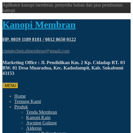
Aplikator kanopi membran, penyedia bahan dan jasa pembuatan
kanopi
Kanopi Membran
HP. 0819 1189 8181 / 0812 8650 0122
ciptatechnicalmembran@gmail.com
Marketing Office : Jl. Pendidikan Km. 2 Kp. Cidadap RT. 03
RW. 01 Desa Muaradua, Kec. Kadudampit, Kab. Sukabumi
43153
MENU
Home
Tentang Kami
Produk
Tenda Membran
Kanopi Kain
Awning Gulung
Alderon