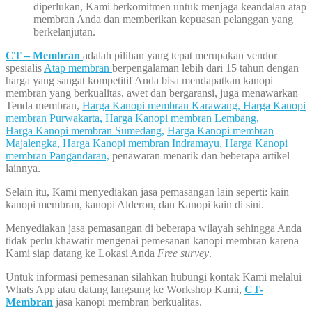
diperlukan, Kami berkomitmen untuk menjaga keandalan atap
membran Anda dan memberikan kepuasan pelanggan yang
berkelanjutan.
CT – Membran
adalah pilihan yang tepat merupakan vendor
spesialis
Atap membran
berpengalaman lebih dari 15 tahun dengan
harga yang sangat kompetitif Anda bisa mendapatkan kanopi
membran yang berkualitas, awet dan bergaransi, juga menawarkan
Tenda membran,
Harga Kanopi membran Karawang,
Harga Kanopi
membran Purwakarta,
Harga Kanopi membran Lembang,
Harga Kanopi membran Sumedang,
Harga Kanopi membran
Majalengka,
Harga Kanopi membran Indramayu
,
Harga Kanopi
membran Pangandaran,
penawaran menarik dan beberapa artikel
lainnya.
Selain itu, Kami menyediakan jasa pemasangan lain seperti: kain
kanopi membran, kanopi Alderon, dan Kanopi kain di sini.
Menyediakan jasa pemasangan di beberapa wilayah sehingga Anda
tidak perlu khawatir mengenai pemesanan kanopi membran karena
Kami siap datang ke Lokasi Anda
Free survey
.
Untuk informasi pemesanan silahkan hubungi kontak Kami melalui
Whats App atau datang langsung ke Workshop Kami,
CT-
Membran
jasa kanopi membran berkualitas.