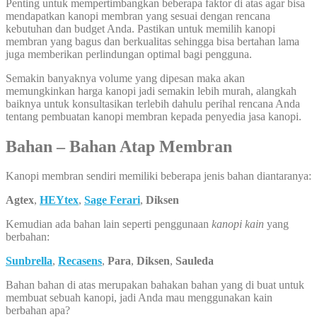
Penting untuk mempertimbangkan beberapa faktor di atas agar bisa
mendapatkan kanopi membran yang sesuai dengan rencana
kebutuhan dan budget Anda. Pastikan untuk memilih kanopi
membran yang bagus dan berkualitas sehingga bisa bertahan lama
juga memberikan perlindungan optimal bagi pengguna.
Semakin banyaknya volume yang dipesan maka akan
memungkinkan harga kanopi jadi semakin lebih murah, alangkah
baiknya untuk konsultasikan terlebih dahulu perihal rencana Anda
tentang pembuatan kanopi membran kepada penyedia jasa kanopi.
Bahan – Bahan Atap Membran
Kanopi membran sendiri memiliki beberapa jenis bahan diantaranya:
Agtex
,
HEYtex
,
Sage Ferari
,
Diksen
Kemudian ada bahan lain seperti penggunaan
kanopi kain
yang
berbahan:
Sunbrella
,
Recasens
,
Para
,
Diksen
,
Sauleda
Bahan bahan di atas merupakan bahakan bahan yang di buat untuk
membuat sebuah kanopi, jadi Anda mau menggunakan kain
berbahan apa?