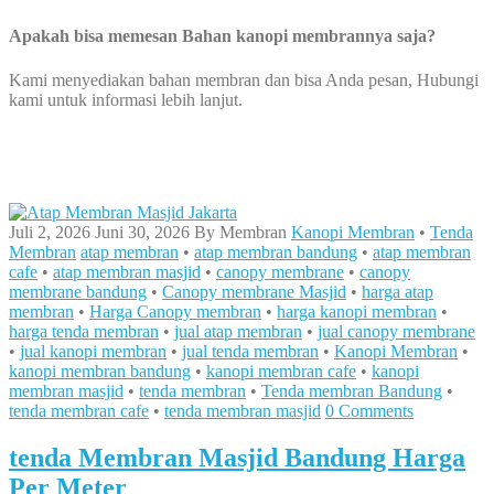
Apakah bisa memesan Bahan kanopi membrannya saja?
Kami menyediakan bahan membran dan bisa Anda pesan, Hubungi
kami untuk informasi lebih lanjut.
Juli 2, 2026
Juni 30, 2026
By
Membran
Kanopi Membran
•
Tenda
Membran
atap membran
•
atap membran bandung
•
atap membran
cafe
•
atap membran masjid
•
canopy membrane
•
canopy
membrane bandung
•
Canopy membrane Masjid
•
harga atap
membran
•
Harga Canopy membran
•
harga kanopi membran
•
harga tenda membran
•
jual atap membran
•
jual canopy membrane
•
jual kanopi membran
•
jual tenda membran
•
Kanopi Membran
•
kanopi membran bandung
•
kanopi membran cafe
•
kanopi
membran masjid
•
tenda membran
•
Tenda membran Bandung
•
tenda membran cafe
•
tenda membran masjid
0 Comments
tenda Membran Masjid Bandung Harga
Per Meter