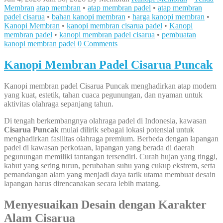
Membran
atap membran
•
atap membran padel
•
atap membran
padel cisarua
•
bahan kanopi membran
•
harga kanopi membran
•
Kanopi Membran
•
kanopi membran cisarua padel
•
Kanopi
membran padel
•
kanopi membran padel cisarua
•
pembuatan
kanopi membran padel
0 Comments
Kanopi Membran Padel Cisarua Puncak
Kanopi membran padel Cisarua Puncak menghadirkan atap modern
yang kuat, estetik, tahan cuaca pegunungan, dan nyaman untuk
aktivitas olahraga sepanjang tahun.
Di tengah berkembangnya olahraga padel di Indonesia, kawasan
Cisarua Puncak
mulai dilirik sebagai lokasi potensial untuk
menghadirkan fasilitas olahraga premium. Berbeda dengan lapangan
padel di kawasan perkotaan, lapangan yang berada di daerah
pegunungan memiliki tantangan tersendiri. Curah hujan yang tinggi,
kabut yang sering turun, perubahan suhu yang cukup ekstrem, serta
pemandangan alam yang menjadi daya tarik utama membuat desain
lapangan harus direncanakan secara lebih matang.
Menyesuaikan Desain dengan Karakter
Alam Cisarua