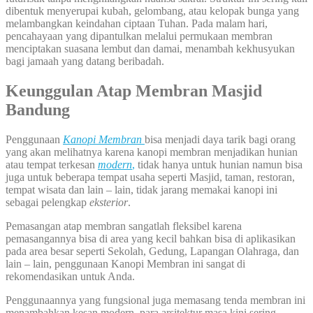
dibentuk menyerupai kubah, gelombang, atau kelopak bunga yang
melambangkan keindahan ciptaan Tuhan. Pada malam hari,
pencahayaan yang dipantulkan melalui permukaan membran
menciptakan suasana lembut dan damai, menambah kekhusyukan
bagi jamaah yang datang beribadah.
Keunggulan Atap Membran Masjid
Bandung
Penggunaan
Kanopi Membran
bisa menjadi daya tarik bagi orang
yang akan melihatnya karena kanopi membran menjadikan hunian
atau tempat terkesan
modern
,
tidak hanya untuk hunian namun bisa
juga untuk beberapa tempat usaha seperti Masjid, taman, restoran,
tempat wisata dan lain – lain, tidak jarang memakai kanopi ini
sebagai pelengkap
eksterior
.
Pemasangan atap membran sangatlah fleksibel karena
pemasangannya bisa di area yang kecil bahkan bisa di aplikasikan
pada area besar seperti Sekolah, Gedung, Lapangan Olahraga, dan
lain – lain, penggunaan Kanopi Membran ini sangat di
rekomendasikan untuk Anda.
Penggunaannya yang fungsional juga memasang tenda membran ini
menambahkan kesan modern, para arsitektur masa kini sering