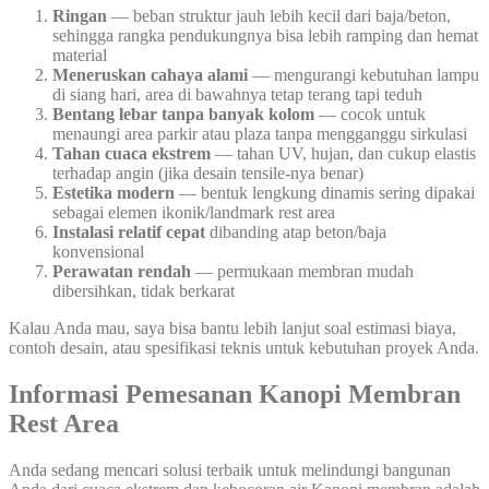
Ringan
— beban struktur jauh lebih kecil dari baja/beton,
sehingga rangka pendukungnya bisa lebih ramping dan hemat
material
Meneruskan cahaya alami
— mengurangi kebutuhan lampu
di siang hari, area di bawahnya tetap terang tapi teduh
Bentang lebar tanpa banyak kolom
— cocok untuk
menaungi area parkir atau plaza tanpa mengganggu sirkulasi
Tahan cuaca ekstrem
— tahan UV, hujan, dan cukup elastis
terhadap angin (jika desain tensile-nya benar)
Estetika modern
— bentuk lengkung dinamis sering dipakai
sebagai elemen ikonik/landmark rest area
Instalasi relatif cepat
dibanding atap beton/baja
konvensional
Perawatan rendah
— permukaan membran mudah
dibersihkan, tidak berkarat
Kalau Anda mau, saya bisa bantu lebih lanjut soal estimasi biaya,
contoh desain, atau spesifikasi teknis untuk kebutuhan proyek Anda.
Informasi Pemesanan Kanopi Membran
Rest Area
Anda sedang mencari solusi terbaik untuk melindungi bangunan