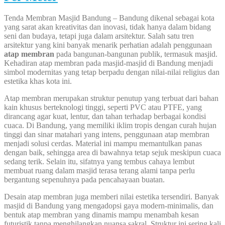
Tenda Membran Masjid Bandung – Bandung dikenal sebagai kota
yang sarat akan kreativitas dan inovasi, tidak hanya dalam bidang
seni dan budaya, tetapi juga dalam arsitektur. Salah satu tren
arsitektur yang kini banyak menarik perhatian adalah penggunaan
atap membran
pada bangunan-bangunan publik, termasuk masjid.
Kehadiran atap membran pada masjid-masjid di Bandung menjadi
simbol modernitas yang tetap berpadu dengan nilai-nilai religius dan
estetika khas kota ini.
Atap membran merupakan struktur penutup yang terbuat dari bahan
kain khusus berteknologi tinggi, seperti PVC atau PTFE, yang
dirancang agar kuat, lentur, dan tahan terhadap berbagai kondisi
cuaca. Di Bandung, yang memiliki iklim tropis dengan curah hujan
tinggi dan sinar matahari yang intens, penggunaan atap membran
menjadi solusi cerdas. Material ini mampu memantulkan panas
dengan baik, sehingga area di bawahnya tetap sejuk meskipun cuaca
sedang terik. Selain itu, sifatnya yang tembus cahaya lembut
membuat ruang dalam masjid terasa terang alami tanpa perlu
bergantung sepenuhnya pada pencahayaan buatan.
Desain atap membran juga memberi nilai estetika tersendiri. Banyak
masjid di Bandung yang mengadopsi gaya modern-minimalis, dan
bentuk atap membran yang dinamis mampu menambah kesan
futuristik tanpa menghilangkan nuansa sakral. Struktur ini sering kali