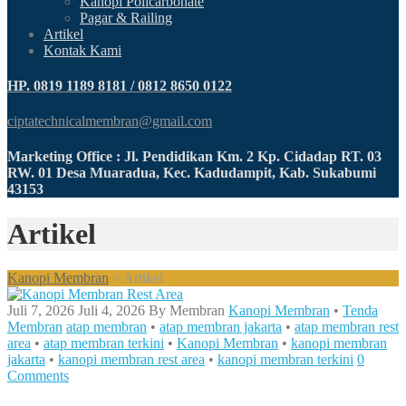
Kanopi Policarbonate
Pagar & Railing
Artikel
Kontak Kami
HP. 0819 1189 8181 / 0812 8650 0122
ciptatechnicalmembran@gmail.com
Marketing Office : Jl. Pendidikan Km. 2 Kp. Cidadap RT. 03
RW. 01 Desa Muaradua, Kec. Kadudampit, Kab. Sukabumi
43153
Artikel
Kanopi Membran
>
Artikel
Juli 7, 2026
Juli 4, 2026
By
Membran
Kanopi Membran
•
Tenda
Membran
atap membran
•
atap membran jakarta
•
atap membran rest
area
•
atap membran terkini
•
Kanopi Membran
•
kanopi membran
jakarta
•
kanopi membran rest area
•
kanopi membran terkini
0
Comments