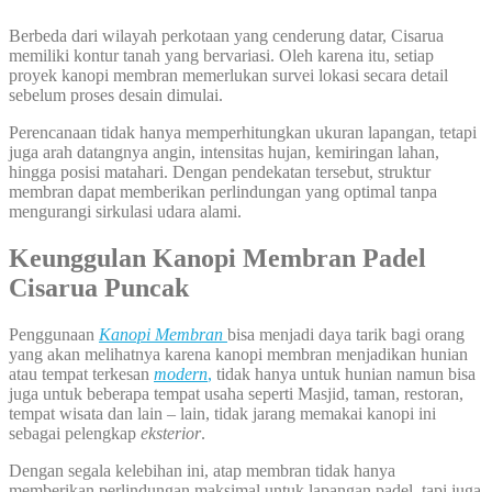
Berbeda dari wilayah perkotaan yang cenderung datar, Cisarua
memiliki kontur tanah yang bervariasi. Oleh karena itu, setiap
proyek kanopi membran memerlukan survei lokasi secara detail
sebelum proses desain dimulai.
Perencanaan tidak hanya memperhitungkan ukuran lapangan, tetapi
juga arah datangnya angin, intensitas hujan, kemiringan lahan,
hingga posisi matahari. Dengan pendekatan tersebut, struktur
membran dapat memberikan perlindungan yang optimal tanpa
mengurangi sirkulasi udara alami.
Keunggulan Kanopi Membran Padel
Cisarua Puncak
Penggunaan
Kanopi Membran
bisa menjadi daya tarik bagi orang
yang akan melihatnya karena kanopi membran menjadikan hunian
atau tempat terkesan
modern
,
tidak hanya untuk hunian namun bisa
juga untuk beberapa tempat usaha seperti Masjid, taman, restoran,
tempat wisata dan lain – lain, tidak jarang memakai kanopi ini
sebagai pelengkap
eksterior
.
Dengan segala kelebihan ini, atap membran tidak hanya
memberikan perlindungan maksimal untuk lapangan padel, tapi juga