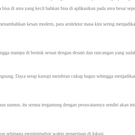
isa di area yang kecil bahkan bisa di aplikasikan pada area besar se
nambahkan kesan modern, para arsitektur masa kini sering menjadik
hingga mampu di bentuk sesuai dengan desain dan rancangan yang sudah
angsung. Daya serap kanopi membran cukup bagus sehingga menjadikan
un namun, itu semua tergantung dengan perawatannya sendiri akan tet
p sehingga meminimalisir waktu pengerjaan di lokasi.