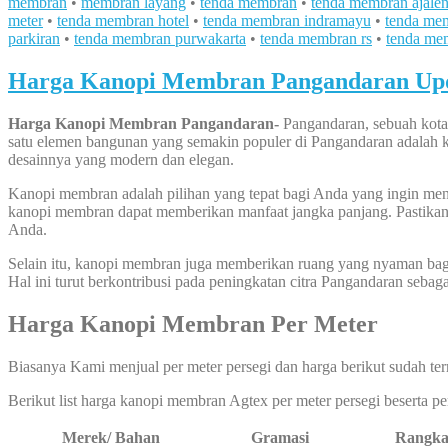
membran
•
membran layang
•
tenda membran
•
tenda membran ajale
meter
•
tenda membran hotel
•
tenda membran indramayu
•
tenda me
parkiran
•
tenda membran purwakarta
•
tenda membran rs
•
tenda me
Harga Kanopi Membran Pangandaran Upd
Harga Kanopi Membran Pangandaran-
Pangandaran, sebuah kota 
satu elemen bangunan yang semakin populer di Pangandaran adalah
desainnya yang modern dan elegan.
Kanopi membran adalah pilihan yang tepat bagi Anda yang ingin mena
kanopi membran dapat memberikan manfaat jangka panjang. Pastikan 
Anda.
Selain itu, kanopi membran juga memberikan ruang yang nyaman bag
Hal ini turut berkontribusi pada peningkatan citra Pangandaran seba
Harga Kanopi Membran Per Meter
Biasanya Kami menjual per meter persegi dan harga berikut sudah ter
Berikut list harga kanopi membran Agtex per meter persegi beserta 
Merek/ Bahan
Gramasi
Rangk