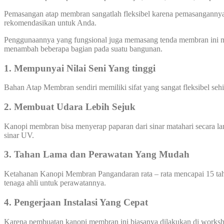
Pemasangan atap membran sangatlah fleksibel karena pemasangannya b
rekomendasikan untuk Anda.
Penggunaannya yang fungsional juga memasang tenda membran ini me
menambah beberapa bagian pada suatu bangunan.
1. Mempunyai Nilai Seni Yang tinggi
Bahan Atap Membran sendiri memiliki sifat yang sangat fleksibel se
2. Membuat Udara Lebih Sejuk
Kanopi membran bisa menyerap paparan dari sinar matahari secara l
sinar UV.
3. Tahan Lama dan Perawatan Yang Mudah
Ketahanan Kanopi Membran Pangandaran rata – rata mencapai 15 tah
tenaga ahli untuk perawatannya.
4. Pengerjaan Instalasi Yang Cepat
Karena pembuatan kanopi membran ini biasanya dilakukan di worksho