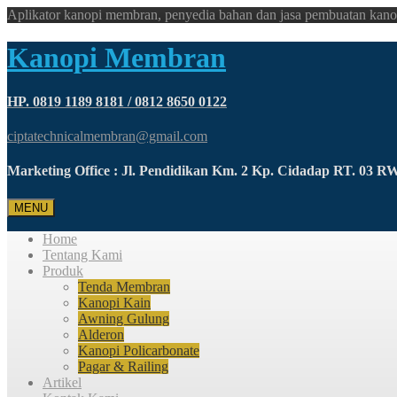
Aplikator kanopi membran, penyedia bahan dan jasa pembuatan kano
Kanopi Membran
HP. 0819 1189 8181 / 0812 8650 0122
ciptatechnicalmembran@gmail.com
Marketing Office : Jl. Pendidikan Km. 2 Kp. Cidadap RT. 03 
MENU
Home
Tentang Kami
Produk
Tenda Membran
Kanopi Kain
Awning Gulung
Alderon
Kanopi Policarbonate
Pagar & Railing
Artikel