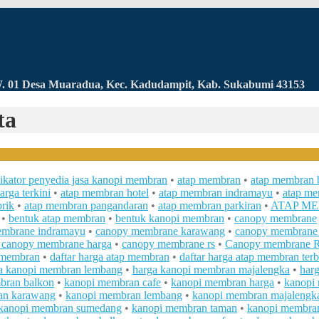
RW. 01 Desa Muaradua, Kec. Kadudampit, Kab. Sukabumi 43153
ta
likator penyedia jasa kanopi membran
•
atap membran
•
atap membran 
rga terkini
•
atap membran hotel
•
atap membran indramayu
•
atap m
rik
•
atap membran pangandaran
•
atap membran parkiran
•
ATAP M
•
bentuk atap membran
•
bentuk kanopi membran
•
canopy membrane
embrane indramayu
•
canopy membrane karawang
•
canopy membrane
 canopy membrane harga
•
canopy membrane rs
•
Canopy membrane 
p membran
•
daftar harga atap membran
•
daftar harga atap membran ter
a kanopi membran lembang
•
harga kanopi membran majalengka
•
har
bran balkon
•
kanopi membran cafe
•
kanopi membran harga
•
kanopi
an karawang
•
kanopi membran lembang
•
kanopi membran majalengk
kanopi membran sumedang
•
kanopi membran taman
•
kanopi membra