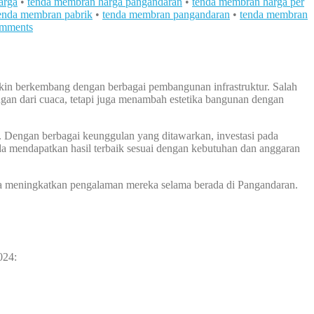
arga
•
tenda membran harga pangandaran
•
tenda membran harga per
enda membran pabrik
•
tenda membran pangandaran
•
tenda membran
mments
akin berkembang dengan berbagai pembangunan infrastruktur. Salah
n dari cuaca, tetapi juga menambah estetika bangunan dengan
. Dengan berbagai keunggulan yang ditawarkan, investasi pada
da mendapatkan hasil terbaik sesuai dengan kebutuhan dan anggaran
ga meningkatkan pengalaman mereka selama berada di Pangandaran.
024: