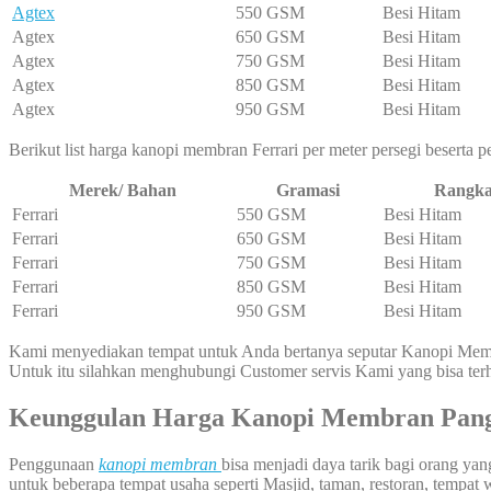
Agtex
550 GSM
Besi Hitam
Agtex
650 GSM
Besi Hitam
Agtex
750 GSM
Besi Hitam
Agtex
850 GSM
Besi Hitam
Agtex
950 GSM
Besi Hitam
Berikut list harga kanopi membran Ferrari per meter persegi beserta
Merek/ Bahan
Gramasi
Rangk
Ferrari
550 GSM
Besi Hitam
Ferrari
650 GSM
Besi Hitam
Ferrari
750 GSM
Besi Hitam
Ferrari
850 GSM
Besi Hitam
Ferrari
950 GSM
Besi Hitam
Kami menyediakan tempat untuk Anda bertanya seputar Kanopi Membr
Untuk itu silahkan menghubungi Customer servis Kami yang bisa t
Keunggulan Harga Kanopi Membran Pan
Penggunaan
kanopi membran
bisa menjadi daya tarik bagi orang y
untuk beberapa tempat usaha seperti Masjid, taman, restoran, tempat 