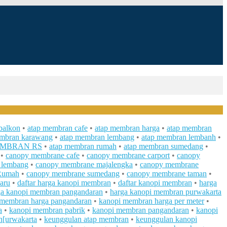
balkon
•
atap membran cafe
•
atap membran harga
•
atap membran
embran karawang
•
atap membran lembang
•
atap membran lembanh
•
EMBRAN RS
•
atap membran rumah
•
atap membran sumedang
•
•
canopy membrane cafe
•
canopy membrane carport
•
canopy
 lembang
•
canopy membrane majalengka
•
canopy membrane
Rumah
•
canopy membrane sumedang
•
canopy membrane taman
•
baru
•
daftar harga kanopi membran
•
daftar kanopi membran
•
harga
ga kanopi membran pangandaran
•
harga kanopi membran purwakarta
 membran harga pangandaran
•
kanopi membran harga per meter
•
a
•
kanopi membran pabrik
•
kanopi membran pangandaran
•
kanopi
n[urwakarta
•
keunggulan atap membran
•
keunggulan kanopi