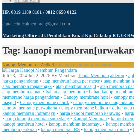
Kontak Kami
HP. 0819 1189 8181 / 0812 8650 0122
ciptatechnicalmembran@gmail.com
Marketing Office : Jl. Pendidikan Km. 2 Kp. Cidadap RT. 03 
Tag: kanopi membran[urwakar
Kanopi Membran
>
Artikel
>
kanopi membran[urwakarta
Juli 23, 2024
Juli 2, 2026
By
Membran
Tenda Membran
alderon
•
ap
harga pangandaran
•
atap membran harga per meter
•
atap membran ha
atap membran majalengka
•
atap membran masjid
•
atap membran pab
atap membran taman
•
bahan atap membran
•
bahan kanopi membran
membrane harga pangandaran
•
Canopy membrane hotel
•
canopy m
masjjid
•
Canopy membrane pabrik
•
canopy membrane pangandaran
canopy memrane purwakarta
•
cnopy membrane balkon
•
daftar ata
kanopi membran indramayu
•
harga kanopi membran karawng
•
harg
•
harga kanopi membran sumedang
•
Kanopi Membran
•
kanopi mem
kanopi membran hotel
•
kanopi membran indramayu
•
kanopi membr
membran parkiran
•
kanopi membran RS
•
kanopi membran rumah
•