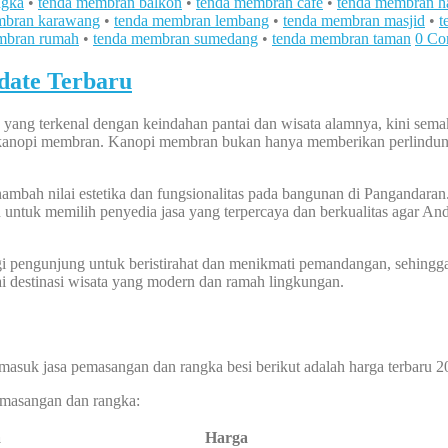
ngka
•
tenda membran balkon
•
tenda membran cafe
•
tenda membran h
mbran karawang
•
tenda membran lembang
•
tenda membran masjid
•
t
mbran rumah
•
tenda membran sumedang
•
tenda membran taman
0 Co
ate Terbaru
yang terkenal dengan keindahan pantai dan wisata alamnya, kini sem
 kanopi membran. Kanopi membran bukan hanya memberikan perlindunga
mbah nilai estetika dan fungsionalitas pada bangunan di Pangandaran
untuk memilih penyedia jasa yang terpercaya dan berkualitas agar An
i pengunjung untuk beristirahat dan menikmati pemandangan, sehing
gai destinasi wisata yang modern dan ramah lingkungan.
masuk jasa pemasangan dan rangka besi berikut adalah harga terbaru 2
pemasangan dan rangka:
a
Harga