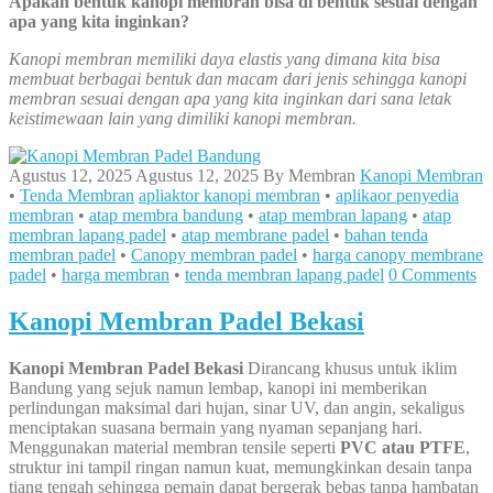
Apakah bentuk kanopi membran bisa di bentuk sesuai dengan
apa yang kita inginkan?
Kanopi membran memiliki daya elastis yang dimana kita bisa
membuat berbagai bentuk dan macam dari jenis sehingga kanopi
membran sesuai dengan apa yang kita inginkan dari sana letak
keistimewaan lain yang dimiliki kanopi membran.
Agustus 12, 2025
Agustus 12, 2025
By
Membran
Kanopi Membran
•
Tenda Membran
apliaktor kanopi membran
•
aplikaor penyedia
membran
•
atap membra bandung
•
atap membran lapang
•
atap
membran lapang padel
•
atap membrane padel
•
bahan tenda
membran padel
•
Canopy membran padel
•
harga canopy membrane
padel
•
harga membran
•
tenda membran lapang padel
0 Comments
Kanopi Membran Padel Bekasi
Kanopi Membran Padel Bekasi
Dirancang khusus untuk iklim
Bandung yang sejuk namun lembap, kanopi ini memberikan
perlindungan maksimal dari hujan, sinar UV, dan angin, sekaligus
menciptakan suasana bermain yang nyaman sepanjang hari.
Menggunakan material membran tensile seperti
PVC atau PTFE
,
struktur ini tampil ringan namun kuat, memungkinkan desain tanpa
tiang tengah sehingga pemain dapat bergerak bebas tanpa hambatan