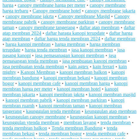
harga
•
canopy membrane harga per meter
•
canopy membrane
harga terbaru
•
Canopy membrane hotel
•
canopy membrane jakarta
•
canopy membrane jakrta
•
Canopy membrane Masjid
•
Canopy
membrane pabrik
•
canopy membrane parkiran
•
canopy membrane
taman
•
canopy membrane tangerang
•
daftar atap membran
•
daftar
atap membran 2024
•
daftar haraga kanopi terupdate
•
daftar harga
atap membran
•
daftar harga tenda membran 2024
•
daftar membran
•
harga kanopi membran
•
harga membran
•
harga membran
terupdate
•
harga tenda membran
•
jasa kanopi membran
•
jasa
pasang kanopi
•
jasa pemasanagan kanopi membran
•
jasa
pemasangan tenda membran
•
jasa pembuatan kanopi membran
•
jasa pembuatan tenda membran
•
kain agtex
•
kain ferrari
•
kain
mighty
•
Kanopi Membran
•
kanopi membran balkon
•
kanopi
membran bandung
•
kanopi membran bekasi
•
kanopi membran
bogor
•
kanopi membran cafe
•
kanopi membran harga
•
kanopi
membran harga per meter
•
kanopi membran hotel
•
kanopi
membran jakarta
•
kanopi membran jakrta
•
kanopi membran masjid
•
kanopi membran pabrik
•
kanopi membran parkiran
•
kanopi
membran ruamh
•
kanopi membran taman
•
kanopi membran
tangerang
•
kaunggulan tenda membran
•
keunggulan atap membran
•
keunggulan canopy membrane
•
keunggulan kanopi membran
•
keunggulan ytenda membran
•
membran layang
•
tenda membran
•
tenda membran balkon
•
Tenda membran Bandung
•
tenda
membran bekasi
•
tenda membran bogor
•
tenda membran cafe
•