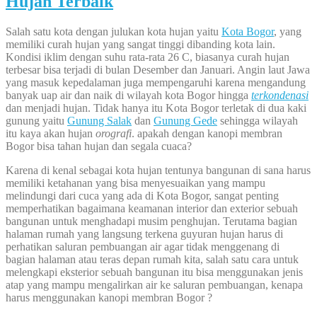
Hujan Terbaik
Salah satu kota dengan julukan kota hujan yaitu
Kota Bogor
, yang
memiliki curah hujan yang sangat tinggi dibanding kota lain.
Kondisi iklim dengan suhu rata-rata 26 C, biasanya curah hujan
terbesar bisa terjadi di bulan Desember dan Januari. Angin laut Jawa
yang masuk kepedalaman juga mempengaruhi karena mengandung
banyak uap air dan naik di wilayah kota Bogor hingga
terkondenasi
dan menjadi hujan. Tidak hanya itu Kota Bogor terletak di dua kaki
gunung yaitu
Gunung Salak
dan
Gunung Gede
sehingga wilayah
itu kaya akan hujan
orografi
. apakah dengan kanopi membran
Bogor bisa tahan hujan dan segala cuaca?
Karena di kenal sebagai kota hujan tentunya bangunan di sana harus
memiliki ketahanan yang bisa menyesuaikan yang mampu
melindungi dari cuca yang ada di Kota Bogor, sangat penting
memperhatikan bagaimana keamanan interior dan exterior sebuah
bangunan untuk menghadapi musim penghujan. Terutama bagian
halaman rumah yang langsung terkena guyuran hujan harus di
perhatikan saluran pembuangan air agar tidak menggenang di
bagian halaman atau teras depan rumah kita, salah satu cara untuk
melengkapi eksterior sebuah bangunan itu bisa menggunakan jenis
atap yang mampu mengalirkan air ke saluran pembuangan, kenapa
harus menggunakan kanopi membran Bogor ?