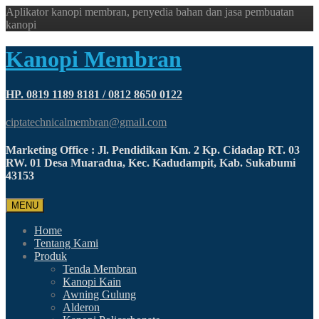
Aplikator kanopi membran, penyedia bahan dan jasa pembuatan
kanopi
Kanopi Membran
HP. 0819 1189 8181 / 0812 8650 0122
ciptatechnicalmembran@gmail.com
Marketing Office : Jl. Pendidikan Km. 2 Kp. Cidadap RT. 03
RW. 01 Desa Muaradua, Kec. Kadudampit, Kab. Sukabumi
43153
MENU
Home
Tentang Kami
Produk
Tenda Membran
Kanopi Kain
Awning Gulung
Alderon