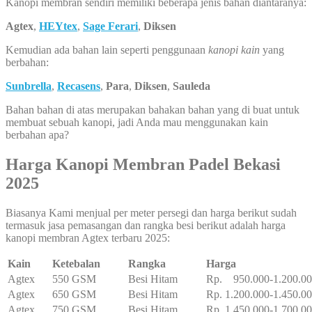
Kanopi membran sendiri memiliki beberapa jenis bahan diantaranya:
Agtex
,
HEYtex
,
Sage Ferari
,
Diksen
Kemudian ada bahan lain seperti penggunaan
kanopi kain
yang
berbahan:
Sunbrella
,
Recasens
,
Para
,
Diksen
,
Sauleda
Bahan bahan di atas merupakan bahakan bahan yang di buat untuk
membuat sebuah kanopi, jadi Anda mau menggunakan kain
berbahan apa?
Harga Kanopi Membran Padel Bekasi
2025
Biasanya Kami menjual per meter persegi dan harga berikut sudah
termasuk jasa pemasangan dan rangka besi berikut adalah harga
kanopi membran Agtex terbaru 2025:
Kain
Ketebalan
Rangka
Harga
Agtex
550 GSM
Besi Hitam
Rp. 950.000-1.200.0
Agtex
650 GSM
Besi Hitam
Rp. 1.200.000-1.450.0
Agtex
750 GSM
Besi Hitam
Rp. 1.450.000-1.700.0