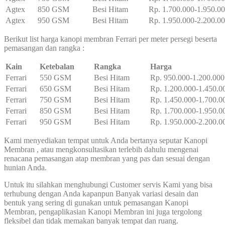
Agtex
850 GSM
Besi Hitam
Rp. 1.700.000-1.950.0
Agtex
950 GSM
Besi Hitam
Rp. 1.950.000-2.200.0
Berikut list harga kanopi membran Ferrari per meter persegi beserta
pemasangan dan rangka :
Kain
Ketebalan
Rangka
Harga
Ferrari
550 GSM
Besi Hitam
Rp. 950.000-1.200.000
Ferrari
650 GSM
Besi Hitam
Rp. 1.200.000-1.450.0
Ferrari
750 GSM
Besi Hitam
Rp. 1.450.000-1.700.0
Ferrari
850 GSM
Besi Hitam
Rp. 1.700.000-1.950.0
Ferrari
950 GSM
Besi Hitam
Rp. 1.950.000-2.200.0
Kami menyediakan tempat untuk Anda bertanya seputar Kanopi
Membran , atau mengkonsultasikan terlebih dahulu mengenai
renacana pemasangan atap membran yang pas dan sesuai dengan
hunian Anda.
Untuk itu silahkan menghubungi Customer servis Kami yang bisa
terhubung dengan Anda kapanpun Banyak variasi desain dan
bentuk yang sering di gunakan untuk pemasangan Kanopi
Membran, pengaplikasian Kanopi Membran ini juga tergolong
fleksibel dan tidak memakan banyak tempat dan ruang.