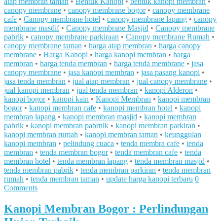
atap membran taman
•
Bentuk Kanopi
•
bentuk kanopi membran
•
canopy membrane
•
canopy membrane bogor
•
canopy membrane
cafe
•
Canopy membrane hotel
•
canopy membrane lapang
•
canopy
membrane masdif
•
Canopy membrane Masjid
•
Canopy membrane
pabrik
•
canopy membrane parkiraan
•
Canopy membrane Rumah
•
canopy membrane taman
•
harga atap membran
•
harga canopy
membrane
•
Harga Kanopi
•
harga kanopi membran
•
harga
membran
•
harga tenda membran
•
harga tenda membrane
•
jasa
canopy membrane
•
jasa kanopi membran
•
jasa pasang kanopi
•
jasa tenda membran
•
jual atap membran
•
jual canopy membrane
•
jual kanopi membran
•
jual tenda membran
•
kanopi Alderon
•
kanopi bogor
•
kanopi kain
•
Kanopi Membran
•
kanopi membran
bogor
•
kanopi membran cafe
•
kanopi membran hotel
•
kanopi
membran lapang
•
kanopi membran masjid
•
kanopi membran
pabrik
•
kanopi membran pabrnik
•
kanopi membran parkiran
•
kanopi membran rumah
•
kanopi membran taman
•
keunggulan
kanopi membran
•
pelindung cuaca
•
tenda membra cafe
•
tenda
membran
•
tenda membran bogor
•
tenda membran cafe
•
tenda
membran hotel
•
tenda membran lapang
•
tenda membran masjid
•
tenda membran pabrik
•
tenda membran parkiran
•
tenda membran
rumah
•
tenda membran taman
•
update harga kanopi terbaru
0
Comments
Kanopi Membran Bogor : Perlindungan