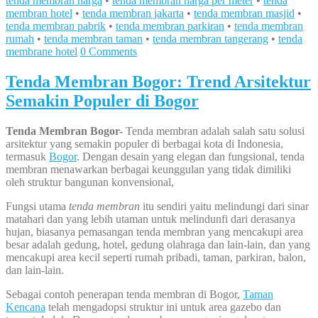
tenda membran harga
•
tenda membran harga per meter
•
tenda
membran hotel
•
tenda membran jakarta
•
tenda membran masjid
•
tenda membran pabrik
•
tenda membran parkiran
•
tenda membran
rumah
•
tenda membran taman
•
tenda membran tangerang
•
tenda
membrane hotel
0 Comments
Tenda Membran Bogor: Trend Arsitektur
Semakin Populer di Bogor
Tenda Membran Bogor-
Tenda membran adalah salah satu solusi
arsitektur yang semakin populer di berbagai kota di Indonesia,
termasuk
Bogor
. Dengan desain yang elegan dan fungsional, tenda
membran menawarkan berbagai keunggulan yang tidak dimiliki
oleh struktur bangunan konvensional,
Fungsi utama
tenda membran
itu sendiri yaitu melindungi dari sinar
matahari dan yang lebih utaman untuk melindunfi dari derasanya
hujan, biasanya pemasangan tenda membran yang mencakupi area
besar adalah gedung, hotel, gedung olahraga dan lain-lain, dan yang
mencakupi area kecil seperti rumah pribadi, taman, parkiran, balon,
dan lain-lain.
Sebagai contoh penerapan tenda membran di Bogor,
Taman
Kencana
telah mengadopsi struktur ini untuk area gazebo dan