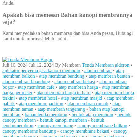
Anda.
Apakah bisa memesan Bahan kanopi membrannya
saja?
Kami menyediakan bahan membran dan bisa Anda pesan, Hubungi
kami untuk informasi lebih lanjut.
Juli 10, 2024
Juli 12, 2024
By
Membran
Tenda Membran
alderon
•
aplikator penyedia jasa kanopi membran
•
atap membran
•
atap
membran balkon
•
atap membran bandung
•
atap membran banten
•
atap membran bbandung
•
atap membran bekasi
•
atap membran
bogor
•
atap membran cafe
•
atap membran harga
•
atap membran
harga per meter
•
atap membran harga terbaru
•
atap membran harga
terkini
•
atap membran hotel
•
atap membran masjid
•
atap membran
pabrik
•
atap membran parkiran
•
atap membran rumah
•
atap
membran taman
•
atap membran tangerang
•
bahan atap kanopi
membran
•
bahan tenda membran
•
bentuk atap membran
•
bentuk
canopy membran
•
bentuk kanopi membran
•
bentuk
tendanmembran
•
canopy membrane
•
canopy membrane balkon
•
canopy membrane bandung
•
canopy membrane bekasi
•
canopy
membrane bogor
•
canopy membrane cafe
•
canopy membrane