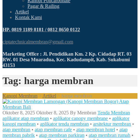
Kanopi Policarbonate
Pagar & Railing
Artikel
Kontak Kami
HP. 0819 1189 8181 / 0812 8650 0122
ciptatechnicalmembran@gmail.com
Marketing Office : Jl. Pendidikan Km. 2 Kp. Cidadap RT. 03
RW. 01 Desa Muaradua, Kec. Kadudampit, Kab. Sukabumi
43153
Tag: harga membran
Kanopi Membran
>
Artikel
>
harga membran
Oktober 8, 2025
Oktober 8, 2025
By
Membran
Tenda Membran
aplikator atap membran
•
aplikator canopy membrane
•
aplikator
kanopi membran
•
aplikator tenda membran
•
arsitektur membran
•
atap membran
•
atap membran cafe
•
atap membran hotel
•
atap
membran pabrik
•
atap membran parkiran
•
atap membran rumah
•