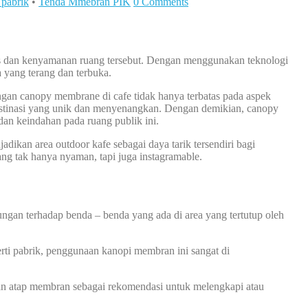
pabrik
•
Tenda Mmebran PIK
0 Comments
tas dan kenyamanan ruang tersebut. Dengan menggunakan teknologi
 yang terang dan terbuka.
ngan canopy membrane di cafe tidak hanya terbatas pada aspek
 destinasi yang unik dan menyenangkan. Dengan demikian, canopy
dan keindahan pada ruang publik ini.
dikan area outdoor kafe sebagai daya tarik tersendiri bagi
ng tak hanya nyaman, tapi juga instagramable.
ungan terhadap benda – benda yang ada di area yang tertutup oleh
erti pabrik, penggunaan kanopi membran ini sangat di
an atap membran sebagai rekomendasi untuk melengkapi atau