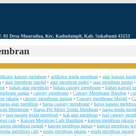
RW. 01 Desa Muaradua, Kec. Kadudampit, Kab. Sukabumi 43153
Membran
plikator kanopi membran
•
aplikator tenda membran
•
atap kanopi ban
a
•
atap membran masjid
•
atap membran padel
•
atap membran pantai
ung
•
bahan atap membran
•
bahan canopy membrane
•
bahan kanopi 
mebrane pantai
•
canopy membrane
•
Canopy Membrane Bandug
•
ca
e jakarta
•
canopy membrane lapang
•
Canopy membrane Masjid
•
Ca
harga atap membran
•
harga canopy membrane
•
harga kanopi membra
anopi Membrane
•
Harga Per Meter Tenda Membran
•
harga tenda mem
n
•
jasa pasang tenda membran
•
jual atap membran
•
jual canopy mem
ran cafe
•
Kanopi Membran Cafe Bandung
•
kanopi membran jakarta
kanopi membran rumah
•
kanopi membran taman
•
kanopi membran wis
•
tenda membran cafe
•
tenda membran jakarta
•
tenda membran lapang