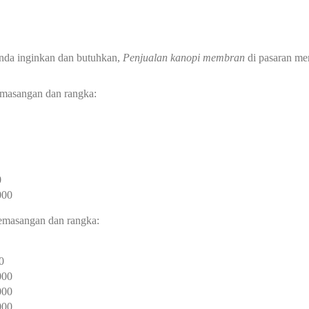
nda inginkan dan butuhkan,
Penjualan kanopi membran
di pasaran mem
pemasangan dan rangka:
0
000
 pemasangan dan rangka:
0
000
000
000