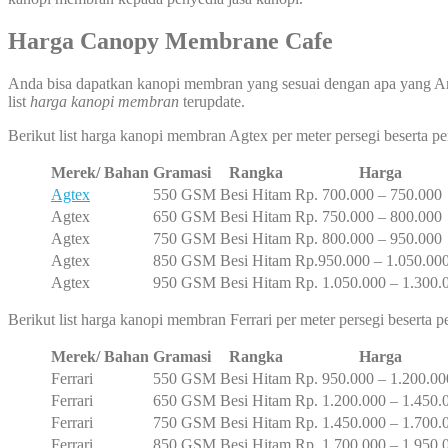
Harga Canopy Membrane Cafe
Anda bisa dapatkan kanopi membran yang sesuai dengan apa yang A
list
harga kanopi
membran
terupdate.
Berikut list harga kanopi membran Agtex per meter persegi beserta 
Merek/ Bahan
Gramasi
Rangka
Harga
Agtex
550 GSM
Besi Hitam
Rp. 700.000 – 750.000
Agtex
650 GSM
Besi Hitam
Rp. 750.000 – 800.000
Agtex
750 GSM
Besi Hitam
Rp. 800.000 – 950.000
Agtex
850 GSM
Besi Hitam
Rp.950.000 – 1.050.00
Agtex
950 GSM
Besi Hitam
Rp. 1.050.000 – 1.300.
Berikut list harga kanopi membran Ferrari per meter persegi beserta
Merek/ Bahan
Gramasi
Rangka
Harga
Ferrari
550 GSM
Besi Hitam
Rp. 950.000 – 1.200.00
Ferrari
650 GSM
Besi Hitam
Rp. 1.200.000 – 1.450.
Ferrari
750 GSM
Besi Hitam
Rp. 1.450.000 – 1.700.
Ferrari
850 GSM
Besi Hitam
Rp. 1.700.000 – 1.950.