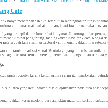
an taman
•
tenda membran wisata
•
tenda membrane
•
tenda membrane 
ang Cafe
idak hanya menambah estetika, tetapi juga meningkatkan fungsionali
njung dari panas matahari atau hujan, tetapi juga menciptakan suasana
sional yang terampil dalam konstruksi bangunan.Keuntungan dari pemasa
dapat menarik minat pengunjung, meningkatkan daya tarik cafe sebagai
i juga sebuah karya seni arsitektural yang menambahkan nilai estetika 
 nilai tambah dari sisi visual. Bentuknya yang dinamis dan unik menja
i sebagai ciri khas tempat mereka, menciptakan pengalaman berbeda ya
fe
ektur sangat populer karena kegunaannya selain itu, memberikan pelind
sa di area yang kecil bahkan bisa di aplikasikan pada area besar sep
nambahkan kesan modern, para arsitektur masa kini sering menjadik