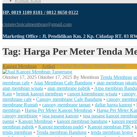
Kontak Kami
HP. 0819 1189 8181 / 0812 8650 0122
ciptatechnicalmembran@gmail.com
Marketing Office : Jl. Pendidikan Km. 2 Kp. Cidadap RT. 03 
Tag: Harga Per Meter Tenda 
Kanopi Membran
>
Artikel
>
Harga Per Meter Tenda Membran
Oktober 17, 2025
Oktober 17, 2025
By
Membran
Tenda Membran
a
membran cafe
•
Atap Membran Cafe Bandung
•
atap membran jakart
atap membran wisata
•
atap membrane pabrik
•
Atpa membran Band
Kain
•
bentuk kanopi membran
•
canopi kmembrane wisata
•
canopy 
membrane cafe
•
Canopy membrane Cafe Bandung
•
canopy membran
membrane Rumah
•
canopy membrane taman
•
daftar harga kanopi
•
membran
•
Harga Per Meter Kanopi Membran
•
Harga Per Meter K
canopy membrane
•
jasa pasang kanopi
•
jasa pasang kanopi membra
pantai
•
Kanopi Membran
•
kanopi membran bandung
•
kanopi memb
membran pabrik
•
Kanopi membran padel
•
Kanopi membran PIK
•
tenda membran
•
Tenda membran Bandung
•
tenda membran bogor