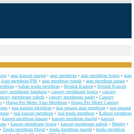
dung
•
atap kanopi masjid
•
atap membran
•
atap membran bogor
•
atap
•
Atap membran PIK
•
atap membran rumah
•
atap membran taman
•
membran
•
bahan tenda membran
•
Bentuk Kanopi
•
Bentuk Kanopi
nopy membrane bandung
•
canopy membrane bogor
•
canopy
nopy membrane pabrik
•
canopy membrane padel
•
Canopy
n
•
Harga Per Meter Atap Membran
•
Harga Per Meter Canopy
bran
•
jasa kanopi membran
•
jasa pasang atap membran
•
jasa pasang
brane
•
jual kanopi membran
•
jual tenda membran
•
Kabopi membran
•
kanopi membran lapang
•
kanopi membran masjid
•
kanopi
ata
•
kanopi membrane bogor
•
kanopi membrane pabrik
•
Mighty
•
•
Tenda membran Majid
•
tenda membran masjid
•
tenda membran