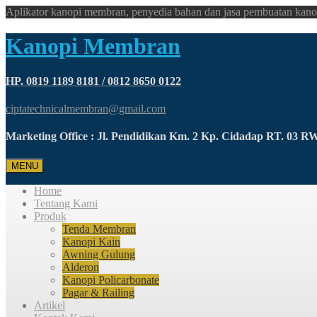
Aplikator kanopi membran, penyedia bahan dan jasa pembuatan kano
Kanopi Membran
HP. 0819 1189 8181 / 0812 8650 0122
ciptatechnicalmembran@gmail.com
Marketing Office : Jl. Pendidikan Km. 2 Kp. Cidadap RT. 03 
MENU
Home
Tentang Kami
Produk
Tenda Membran
Kanopi Kain
Awning Gulung
Alderon
Kanopi Policarbonate
Pagar & Railing
Artikel