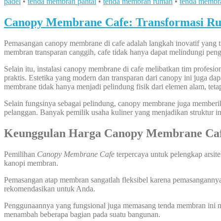
padel
•
tenda membran pantai
•
tenda membran rumah
•
tenda membr
Canopy Membrane Cafe: Transformasi Ru
Pemasangan canopy membrane di cafe adalah langkah inovatif yang t
membran transparan canggih, cafe tidak hanya dapat melindungi pengu
Selain itu, instalasi canopy membrane di cafe melibatkan tim profe
praktis. Estetika yang modern dan transparan dari canopy ini juga 
membrane tidak hanya menjadi pelindung fisik dari elemen alam, tetap
Selain fungsinya sebagai pelindung, canopy membrane juga memberikan
pelanggan. Banyak pemilik usaha kuliner yang menjadikan struktur in
Keunggulan Harga Canopy Membrane Ca
Pemilihan
Canopy Membrane Cafe
terpercaya untuk pelengkap arsit
kanopi membran.
Pemasangan atap membran sangatlah fleksibel karena pemasangannya bi
rekomendasikan untuk Anda.
Penggunaannya yang fungsional juga memasang tenda membran ini me
menambah beberapa bagian pada suatu bangunan.