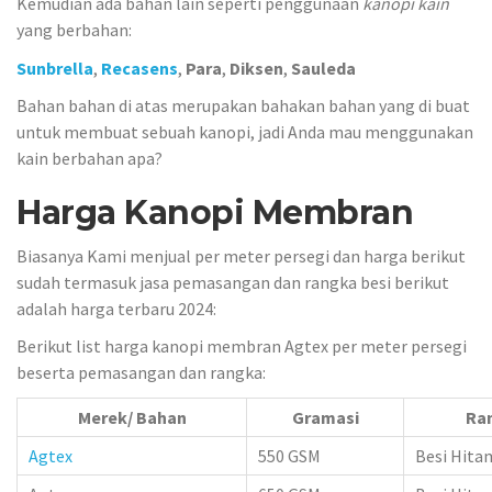
Kemudian ada bahan lain seperti penggunaan
kanopi kain
yang berbahan:
Sunbrella
,
Recasens
,
Para
,
Diksen
,
Sauleda
Bahan bahan di atas merupakan bahakan bahan yang di buat
untuk membuat sebuah kanopi, jadi Anda mau menggunakan
kain berbahan apa?
Harga Kanopi Membran
Biasanya Kami menjual per meter persegi dan harga berikut
sudah termasuk jasa pemasangan dan rangka besi berikut
adalah harga terbaru 2024:
Berikut list harga kanopi membran Agtex per meter persegi
beserta pemasangan dan rangka:
Merek/ Bahan
Gramasi
Ra
Agtex
550 GSM
Besi Hita