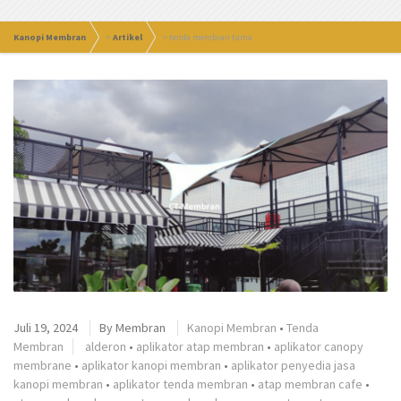
Kanopi Membran
>
Artikel
>
tenda membran tama
Juli 19, 2024
By
Membran
Kanopi Membran
•
Tenda
Membran
alderon
•
aplikator atap membran
•
aplikator canopy
membrane
•
aplikator kanopi membran
•
aplikator penyedia jasa
kanopi membran
•
aplikator tenda membran
•
atap membran cafe
•