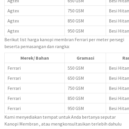
Agtex
650 GSM
Besi Hita
Agtex
750 GSM
Besi Hita
Agtex
850 GSM
Besi Hita
Agtex
950 GSM
Besi Hita
Berikut list harga kanopi membran Ferrari per meter persegi
beserta pemasangan dan rangka:
Merek/ Bahan
Gramasi
Ra
Ferrari
550 GSM
Besi Hita
Ferrari
650 GSM
Besi Hita
Ferrari
750 GSM
Besi Hita
Ferrari
850 GSM
Besi Hita
Ferrari
950 GSM
Besi Hita
Kami menyediakan tempat untuk Anda bertanya seputar
Kanopi Membran , atau mengkonsultasikan terlebih dahulu