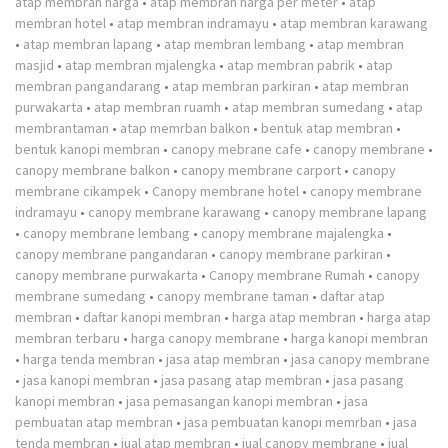
atap membran harga
•
atap membran harga per meter
•
atap
membran hotel
•
atap membran indramayu
•
atap membran karawang
•
atap membran lapang
•
atap membran lembang
•
atap membran
masjid
•
atap membran mjalengka
•
atap membran pabrik
•
atap
membran pangandarang
•
atap membran parkiran
•
atap membran
purwakarta
•
atap membran ruamh
•
atap membran sumedang
•
atap
membrantaman
•
atap memrban balkon
•
bentuk atap membran
•
bentuk kanopi membran
•
canopy mebrane cafe
•
canopy membrane
•
canopy membrane balkon
•
canopy membrane carport
•
canopy
membrane cikampek
•
Canopy membrane hotel
•
canopy membrane
indramayu
•
canopy membrane karawang
•
canopy membrane lapang
•
canopy membrane lembang
•
canopy membrane majalengka
•
canopy membrane pangandaran
•
canopy membrane parkiran
•
canopy membrane purwakarta
•
Canopy membrane Rumah
•
canopy
membrane sumedang
•
canopy membrane taman
•
daftar atap
membran
•
daftar kanopi membran
•
harga atap membran
•
harga atap
membran terbaru
•
harga canopy membrane
•
harga kanopi membran
•
harga tenda membran
•
jasa atap membran
•
jasa canopy membrane
•
jasa kanopi membran
•
jasa pasang atap membran
•
jasa pasang
kanopi membran
•
jasa pemasangan kanopi membran
•
jasa
pembuatan atap membran
•
jasa pembuatan kanopi memrban
•
jasa
tenda membran
•
jual atap membran
•
jual canopy membrane
•
jual