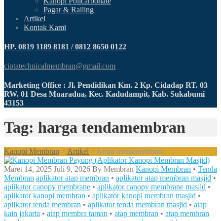
Kanopi Policarbonate
Pagar & Railing
Artikel
Kontak Kami
HP. 0819 1189 8181 / 0812 8650 0122
ciptatechnicalmembran@gmail.com
Marketing Office : Jl. Pendidikan Km. 2 Kp. Cidadap RT. 03
RW. 01 Desa Muaradua, Kec. Kadudampit, Kab. Sukabumi
43153
Tag: harga tendamembran
Kanopi Membran
>
Artikel
>
harga tendamembran
Maret 14, 2025
Juli 9, 2026
By
Membran
Kanopi Membran
•
Tenda
Membran
aplikator atap membran
•
aplikator atap membran masjid
•
aplikator canopy membrane
•
aplikator canopy membrane masjid
•
aplikator kanopi membran
•
aplikator kanopi membran masjid
•
aplikator tenda membran
•
aplikator tenda membran masjid
•
atap
kain jakarta
•
atap membra taman
•
atap membran
•
atap membran