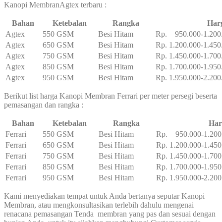
Kanopi MembranAgtex terbaru :
Bahan
Ketebalan
Rangka
Har
Agtex
550 GSM
Besi Hitam
Rp. 950.000-1.200
Agtex
650 GSM
Besi Hitam
Rp. 1.200.000-1.450
Agtex
750 GSM
Besi Hitam
Rp. 1.450.000-1.700
Agtex
850 GSM
Besi Hitam
Rp. 1.700.000-1.950
Agtex
950 GSM
Besi Hitam
Rp. 1.950.000-2.200
Berikut list harga Kanopi Membran Ferrari per meter persegi beserta
pemasangan dan rangka :
Bahan
Ketebalan
Rangka
Har
Ferrari
550 GSM
Besi Hitam
Rp. 950.000-1.200
Ferrari
650 GSM
Besi Hitam
Rp. 1.200.000-1.450
Ferrari
750 GSM
Besi Hitam
Rp. 1.450.000-1.700
Ferrari
850 GSM
Besi Hitam
Rp. 1.700.000-1.950
Ferrari
950 GSM
Besi Hitam
Rp. 1.950.000-2.200
Kami menyediakan tempat untuk Anda bertanya seputar Kanopi
Membran, atau mengkonsultasikan terlebih dahulu mengenai
renacana pemasangan Tenda membran yang pas dan sesuai dengan