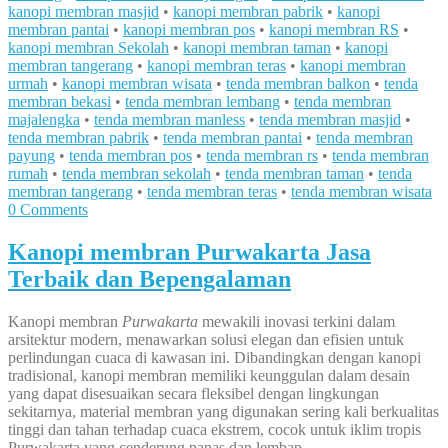
kanopi membran masjid
•
kanopi membran pabrik
•
kanopi
membran pantai
•
kanopi membran pos
•
kanopi membran RS
•
kanopi membran Sekolah
•
kanopi membran taman
•
kanopi
membran tangerang
•
kanopi membran teras
•
kanopi membran
urmah
•
kanopi membran wisata
•
tenda membran balkon
•
tenda
membran bekasi
•
tenda membran lembang
•
tenda membran
majalengka
•
tenda membran manless
•
tenda membran masjid
•
tenda membran pabrik
•
tenda membran pantai
•
tenda membran
payung
•
tenda membran pos
•
tenda membran rs
•
tenda membran
rumah
•
tenda membran sekolah
•
tenda membran taman
•
tenda
membran tangerang
•
tenda membran teras
•
tenda membran wisata
0 Comments
Kanopi membran Purwakarta Jasa
Terbaik dan Bepengalaman
Kanopi membran
Purwakarta
mewakili inovasi terkini dalam
arsitektur modern, menawarkan solusi elegan dan efisien untuk
perlindungan cuaca di kawasan ini. Dibandingkan dengan kanopi
tradisional, kanopi membran memiliki keunggulan dalam desain
yang dapat disesuaikan secara fleksibel dengan lingkungan
sekitarnya, material membran yang digunakan sering kali berkualitas
tinggi dan tahan terhadap cuaca ekstrem, cocok untuk iklim tropis
Purwakarta yang cenderung panas dan lembap.