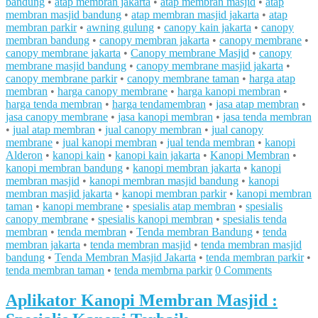
bandung
•
atap membran jakarta
•
atap membran masjid
•
atap
membran masjid bandung
•
atap membran masjid jakarta
•
atap
membran parkir
•
awning gulung
•
canopy kain jakarta
•
canopy
membran bandung
•
canopy membran jakarta
•
canopy membrane
•
canopy membrane jakarta
•
Canopy membrane Masjid
•
canopy
membrane masjid bandung
•
canopy membrane masjid jakarta
•
canopy membrane parkir
•
canopy membrane taman
•
harga atap
membran
•
harga canopy membrane
•
harga kanopi membran
•
harga tenda membran
•
harga tendamembran
•
jasa atap membran
•
jasa canopy membrane
•
jasa kanopi membran
•
jasa tenda membran
•
jual atap membran
•
jual canopy membran
•
jual canopy
membrane
•
jual kanopi membran
•
jual tenda membran
•
kanopi
Alderon
•
kanopi kain
•
kanopi kain jakarta
•
Kanopi Membran
•
kanopi membran bandung
•
kanopi membran jakarta
•
kanopi
membran masjid
•
kanopi membran masjid bandung
•
kanopi
membran masjid jakarta
•
kanopi membran parkir
•
kanopi membran
taman
•
kanopi membrane
•
spesialis atap membran
•
spesialis
canopy membrane
•
spesialis kanopi membran
•
spesialis tenda
membran
•
tenda membran
•
Tenda membran Bandung
•
tenda
membran jakarta
•
tenda membran masjid
•
tenda membran masjid
bandung
•
Tenda Membran Masjid Jakarta
•
tenda membran parkir
•
tenda membran taman
•
tenda membrna parkir
0 Comments
Aplikator Kanopi Membran Masjid :