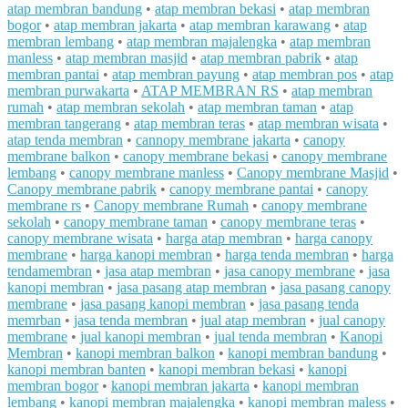
atap membran bandung
•
atap membran bekasi
•
atap membran
bogor
•
atap membran jakarta
•
atap membran karawang
•
atap
membran lembang
•
atap membran majalengka
•
atap membran
manless
•
atap membran masjid
•
atap membran pabrik
•
atap
membran pantai
•
atap membran payung
•
atap membran pos
•
atap
membran purwakarta
•
ATAP MEMBRAN RS
•
atap membran
rumah
•
atap membran sekolah
•
atap membran taman
•
atap
membran tangerang
•
atap membran teras
•
atap membran wisata
•
atap tenda membran
•
cannopy membrane jakarta
•
canopy
membrane balkon
•
canopy membrane bekasi
•
canopy membrane
lembang
•
canopy membrane manless
•
Canopy membrane Masjid
•
Canopy membrane pabrik
•
canopy membrane pantai
•
canopy
membrane rs
•
Canopy membrane Rumah
•
canopy membrane
sekolah
•
canopy membrane taman
•
canopy membrane teras
•
canopy membrane wisata
•
harga atap membran
•
harga canopy
membrane
•
harga kanopi membran
•
harga tenda membran
•
harga
tendamembran
•
jasa atap membran
•
jasa canopy membrane
•
jasa
kanopi membran
•
jasa pasang atap membran
•
jasa pasang canopy
membrane
•
jasa pasang kanopi membran
•
jasa pasang tenda
memrban
•
jasa tenda membran
•
jual atap membran
•
jual canopy
membrane
•
jual kanopi membran
•
jual tenda membran
•
Kanopi
Membran
•
kanopi membran balkon
•
kanopi membran bandung
•
kanopi membran banten
•
kanopi membran bekasi
•
kanopi
membran bogor
•
kanopi membran jakarta
•
kanopi membran
lembang
•
kanopi membran majalengka
•
kanopi membran maless
•