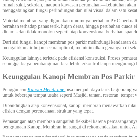
rumah sakit, sekolah, maupun kawasan perumahan—kebutuhan akan stru
menggabungkan fungsi perlindungan dan nilai visual dalam satu kesat
Material membran yang digunakan umumnya berbahan PVC berkualitas 
bertahan terhadap panas terik, hujan deras, hingga perubahan cuaca 
dinamis dan tidak monoton seperti atap konvensional berbahan spand
Dari sisi fungsi, kanopi membran pos parkir melindungi kendaraan da
mengalirkan air hujan secara optimal, meminimalkan genangan di seki
Keunggulan lainnya terletak pada efisiensi konstruksi. Proses pemas
sehingga biaya pembangunan bisa lebih terkontrol tanpa mengurangi k
Keunggulan Kanopi Membran Pos Parkir
Penggunaan
Kanopi Membrane
bisa menjadi daya tarik bagi orang 
untuk beberapa tempat usaha seperti Masjid, taman, restoran, tempat 
Dibandingkan atap konvensional, kanopi membran menawarkan nilai est
efisien dengan perencanaan struktur yang tepat.
Pemasangan atap membran sangatlah fleksibel karena pemasangannya bi
penggunaan Kanopi Membran ini sangat di rekomendasikan untuk A