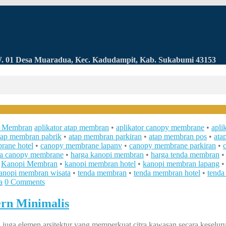
RW. 01 Desa Muaradua, Kec. Kadudampit, Kab. Sukabumi 43153
 Membran
aplikator atap membran
•
aplikator canopy membrane
•
apli
tap membran pabrik
•
atap membran parkiran
•
atap membran pos
•
ata
ane hotel
•
canopy membrane lapanv
•
canopy membrane parkiran
•
ga canopy membrane
•
harga kanopi membran
•
harga tenda membran
•
Kanopi Membran
•
kanopi membran hotel
•
kanopi membran lapang
anopi membran wisata
•
tenda membran
•
tenda membran hotel
•
tenda
a
0 Comments
rn Minimalis
uga elemen arsitektur yang memperkuat citra kawasan secara keseluruh