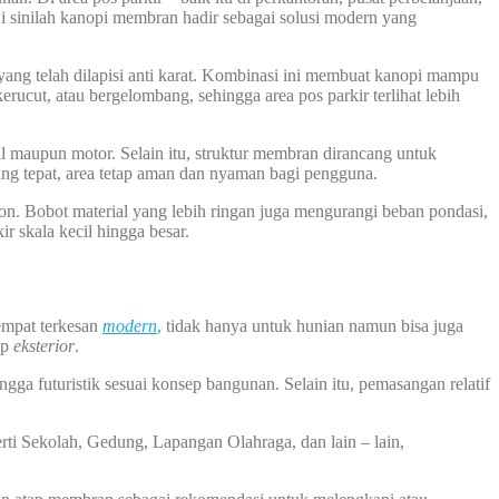
i sinilah kanopi membran hadir sebagai solusi modern yang
ng telah dilapisi anti karat. Kombinasi ini membuat kanopi mampu
ucut, atau bergelombang, sehingga area pos parkir terlihat lebih
il maupun motor. Selain itu, struktur membran dirancang untuk
ang tepat, area tetap aman dan nyaman bagi pengguna.
ton. Bobot material yang lebih ringan juga mengurangi beban pondasi,
r skala kecil hingga besar.
empat terkesan
modern
,
tidak hanya untuk hunian namun bisa juga
ap
eksterior
.
ga futuristik sesuai konsep bangunan. Selain itu, pemasangan relatif
rti Sekolah, Gedung, Lapangan Olahraga, dan lain – lain,