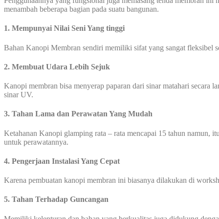
Penggunaannya yang fungsional juga memasang tenda membran ini me
menambah beberapa bagian pada suatu bangunan.
1. Mempunyai Nilai Seni Yang tinggi
Bahan Kanopi Membran sendiri memiliki sifat yang sangat fleksibel 
2. Membuat Udara Lebih Sejuk
Kanopi membran bisa menyerap paparan dari sinar matahari secara l
sinar UV.
3. Tahan Lama dan Perawatan Yang Mudah
Ketahanan Kanopi glamping rata – rata mencapai 15 tahun namun, itu
untuk perawatannya.
4. Pengerjaan Instalasi Yang Cepat
Karena pembuatan kanopi membran ini biasanya dilakukan di worksho
5. Tahan Terhadap Guncangan
Memiliki kelenturan dan bahan yang berkualitas juga didukung den