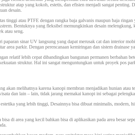
ktur atap yang kokoh, estetis, dan efisien menjadi sangat penting. D
uan desain.
tinggi atau PTFE dengan rangka baja galvanis maupun baja ringan ya
ekstrem. Bentuknya yang fleksibel memungkinkan desain melengkung, ker
ek atau seng.
ri paparan sinar UV langsung yang dapat merusak cat dan interior mob
tar area parkir. Dengan perencanaan kemiringan dan sistem drainase y
angan relatif lebih cepat dibandingkan bangunan permanen berbahan be
ekuatan struktur. Hal ini sangat menguntungkan untuk proyek pos parki
yang akan melihatnya karena kanopi membran menjadikan hunian atau t
wisata dan lain – lain, tidak jarang memakai kanopi ini sebagai pelengk
etika yang lebih tinggi, Desainnya bisa dibuat minimalis, modern, hing
sa di area yang kecil bahkan bisa di aplikasikan pada area besar sepe
nda.