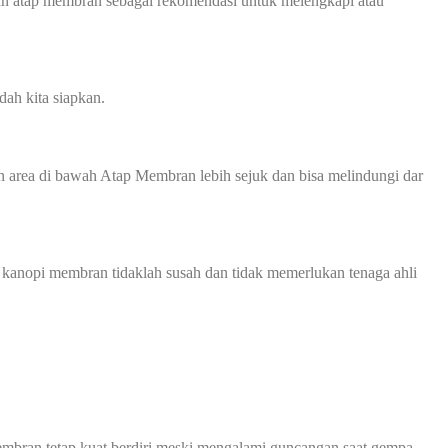
an atap membran sebagai rekomendasi untuk melengkapi atau
ah kita siapkan.
 area di bawah Atap Membran lebih sejuk dan bisa melindungi dar
 kanopi membran tidaklah susah dan tidak memerlukan tenaga ahli
mbran tetap kuat berdiri meski mengalami guncangan saat gempa.