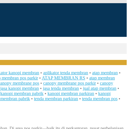
kator kanopi membran
•
aplikator tenda membran
•
atap membran
•
p membran pos parkir
•
ATAP MEMBRAN RS
•
atap membran
canopy membrane pos
•
canopy membrane pos parkir
•
canopy
•
jasa kanopi membran
•
jasa tenda membran
•
jual atap membran
•
•
kanopi membran pabrik
•
kanopi membran parkiran
•
kanopi
 membran pabrik
•
tenda membran parkiran
•
tenda membran pos
•
an. Di area pos parkir—baik itu di perkantoran, pusat perbelanjaan,