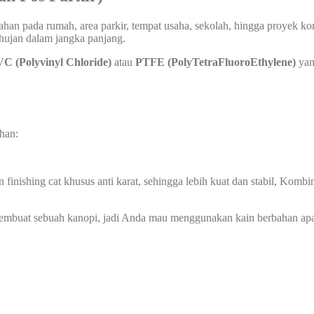
an pada rumah, area parkir, tempat usaha, sekolah, hingga proyek kom
 hujan dalam jangka panjang.
C (Polyvinyl Chloride)
atau
PTFE (PolyTetraFluoroEthylene)
yan
han:
 finishing cat khusus anti karat, sehingga lebih kuat dan stabil, Ko
membuat sebuah kanopi, jadi Anda mau menggunakan kain berbahan ap