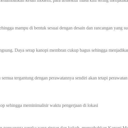
nambahkan kesan modern, para arsitektur masa kini sering menjadik
sehingga mampu di bentuk sesuai dengan desain dan rancangan yang sud
angsung. Daya serap kanopi membran cukup bagus sehingga menjadikan
 semua tergantung dengan perawatannya sendiri akan tetapi perawatan
p sehingga meminimalisir waktu pengerjaan di lokasi
gan penyangga rangka yang ringan dan kokoh, menyebabkan Kanopi Me