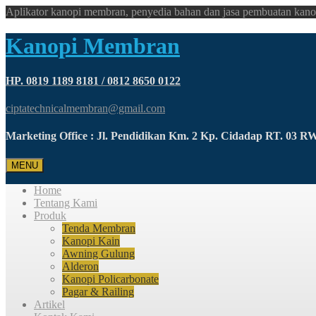
Aplikator kanopi membran, penyedia bahan dan jasa pembuatan kano
Kanopi Membran
HP. 0819 1189 8181 / 0812 8650 0122
ciptatechnicalmembran@gmail.com
Marketing Office : Jl. Pendidikan Km. 2 Kp. Cidadap RT. 03 
MENU
Home
Tentang Kami
Produk
Tenda Membran
Kanopi Kain
Awning Gulung
Alderon
Kanopi Policarbonate
Pagar & Railing
Artikel