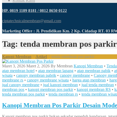
Kontak Kami
HP. 0819 1189 8181 / 0812 8650 0122
ciptatechnicalmembran@gmail.com
Marketing Office : Jl. Pendidikan Km. 2 Kp. Cidadap RT. 03 
Tag: tenda membran pos parkir
Kanopi Membran
>
Artikel
>
tenda membran pos parkir
Maret 3, 2026
Maret 2, 2026
By
Membran
Kanopi Membran
•
Tenda
atap membran hotel
•
atap membran lapang
•
atap membran pabik
•
a
wisata
•
canopy membran pabrik
•
canopy membrane
•
Canopy membr
membrane rs
•
canopy membrane wisata
•
harga atap membran
•
har
jual canopy membrane
•
jual kanopi membran
•
jual tenda membran
membran pos
•
kanopi membran pos parkir
•
kanopi membran RS
•
k
tenda membran pos parkir
•
tenda membran rs
•
tenda membran wisat
Kanopi Membran Pos Parkir Desain Mode
Kanopi membran pos parkir bukan sekadar peneduh kendaraan, tetapi j