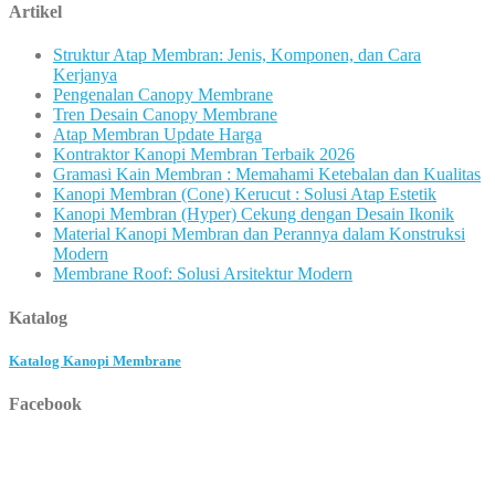
Artikel
Struktur Atap Membran: Jenis, Komponen, dan Cara
Kerjanya
Pengenalan Canopy Membrane
Tren Desain Canopy Membrane
Atap Membran Update Harga
Kontraktor Kanopi Membran Terbaik 2026
Gramasi Kain Membran : Memahami Ketebalan dan Kualitas
Kanopi Membran (Cone) Kerucut : Solusi Atap Estetik
Kanopi Membran (Hyper) Cekung dengan Desain Ikonik
Material Kanopi Membran dan Perannya dalam Konstruksi
Modern
Membrane Roof: Solusi Arsitektur Modern
Katalog
Katalog Kanopi Membrane
Facebook