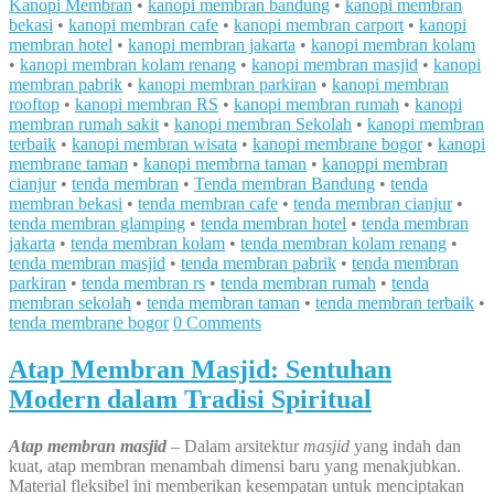
Kanopi Membran
•
kanopi membran bandung
•
kanopi membran
bekasi
•
kanopi membran cafe
•
kanopi membran carport
•
kanopi
membran hotel
•
kanopi membran jakarta
•
kanopi membran kolam
•
kanopi membran kolam renang
•
kanopi membran masjid
•
kanopi
membran pabrik
•
kanopi membran parkiran
•
kanopi membran
rooftop
•
kanopi membran RS
•
kanopi membran rumah
•
kanopi
membran rumah sakit
•
kanopi membran Sekolah
•
kanopi membran
terbaik
•
kanopi membran wisata
•
kanopi membrane bogor
•
kanopi
membrane taman
•
kanopi membrna taman
•
kanoppi membran
cianjur
•
tenda membran
•
Tenda membran Bandung
•
tenda
membran bekasi
•
tenda membran cafe
•
tenda membran cianjur
•
tenda membran glamping
•
tenda membran hotel
•
tenda membran
jakarta
•
tenda membran kolam
•
tenda membran kolam renang
•
tenda membran masjid
•
tenda membran pabrik
•
tenda membran
parkiran
•
tenda membran rs
•
tenda membran rumah
•
tenda
membran sekolah
•
tenda membran taman
•
tenda membran terbaik
•
tenda membrane bogor
0 Comments
Atap Membran Masjid: Sentuhan
Modern dalam Tradisi Spiritual
Atap membran masjid
– Dalam arsitektur
masjid
yang indah dan
kuat, atap membran menambah dimensi baru yang menakjubkan.
Material fleksibel ini memberikan kesempatan untuk menciptakan