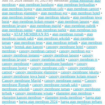
Juni 10, 2024
Januari 10, 2025
By
Membran
Tenda Membran
atap
membran
•
atap membran bandung
•
atap membran berkualitas
•
atap membran bogor
•
atap membran cafe
•
atap membran carport
•
atap membran glamping
•
atap membran gor
•
atap membran hotel
•
atap membran instansi
•
atap membran jakarta
•
atap membran jawa
barat
•
atap membran kolam renang
•
atap membran lapang
•
atap
membran layang
•
atap membran masjid
•
atap membran pabrik
•
atap membran pantai
•
atap membran parkir
•
atap membran pos
parkir
•
ATAP MEMBRAN RS
•
atap membran rumah
•
atap
membran rumah sakit
•
atap membran sekolah
•
atap membran
taman
•
atap membran teras
•
atap membran terbaik
•
atap membran
wisata
•
bentuk atap kanopi
•
canoppy membrane hotel
•
canopy
membran
•
canopy membran carport
•
canopy membran gor
•
canopy membran instansi
•
canopy membran lapang
•
canopy
membran layang
•
canopy membran parkir
•
canopy membran rs
•
canopy membrane
•
canopy membrane bandung
•
canopy
membrane bogor
•
canopy membrane cafe
•
canopy membrane
carport
•
canopy membrane glamping
•
canopy membrane jakarta
•
canopy membrane jawa barat
•
canopy membrane kolam renang
•
Canopy membrane Masjid
•
canopy membrane pantai
•
Canopy
membrane Rumah
•
canopy membrane rumah sakit
•
canopy
membrane sekolah
•
canopy membrane taman
•
canopy membrane
terbaik
•
canopy membrane wisata
•
glamping atap membran
•
glamping kanopi membran
•
glamping tenda membran
•
harga atap
membran
•
harga atap membran 2024
•
harga atap membran terbaru