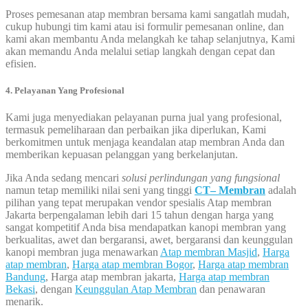
Proses pemesanan atap membran bersama kami sangatlah mudah,
cukup hubungi tim kami atau isi formulir pemesanan online, dan
kami akan membantu Anda melangkah ke tahap selanjutnya, Kami
akan memandu Anda melalui setiap langkah dengan cepat dan
efisien.
4. Pelayanan Yang Profesional
Kami juga menyediakan pelayanan purna jual yang profesional,
termasuk pemeliharaan dan perbaikan jika diperlukan, Kami
berkomitmen untuk menjaga keandalan atap membran Anda dan
memberikan kepuasan pelanggan yang berkelanjutan.
Jika Anda sedang mencari
solusi perlindungan yang fungsional
namun tetap memiliki nilai seni yang tinggi
CT– Membran
adalah
pilihan yang tepat merupakan vendor spesialis Atap membran
Jakarta berpengalaman lebih dari 15 tahun dengan harga yang
sangat kompetitif Anda bisa mendapatkan kanopi membran yang
berkualitas, awet dan bergaransi, awet, bergaransi dan keunggulan
kanopi membran juga menawarkan
Atap membran Masjid
,
Harga
atap membran
,
Harga atap membran Bogor
,
Harga atap membran
Bandung
, Harga atap membran jakarta,
Harga atap membran
Bekasi
, dengan
Keunggulan Atap Membran
dan penawaran
menarik.