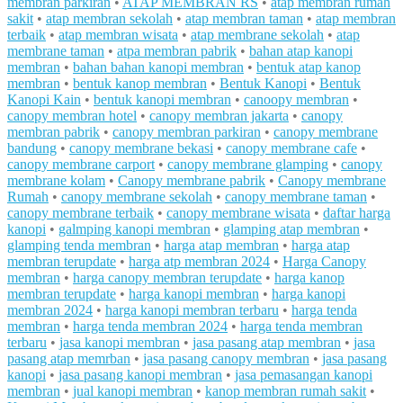
membran parkiran
•
ATAP MEMBRAN RS
•
atap membran rumah
sakit
•
atap membran sekolah
•
atap membran taman
•
atap membran
terbaik
•
atap membran wisata
•
atap membrane sekolah
•
atap
membrane taman
•
atpa membran pabrik
•
bahan atap kanopi
membran
•
bahan bahan kanopi membran
•
bentuk atap kanop
membran
•
bentuk kanop membran
•
Bentuk Kanopi
•
Bentuk
Kanopi Kain
•
bentuk kanopi membran
•
canoopy membran
•
canopy membran hotel
•
canopy membran jakarta
•
canopy
membran pabrik
•
canopy membran parkiran
•
canopy membrane
bandung
•
canopy membrane bekasi
•
canopy membrane cafe
•
canopy membrane carport
•
canopy membrane glamping
•
canopy
membrane kolam
•
Canopy membrane pabrik
•
Canopy membrane
Rumah
•
canopy membrane sekolah
•
canopy membrane taman
•
canopy membrane terbaik
•
canopy membrane wisata
•
daftar harga
kanopi
•
galmping kanopi membran
•
glamping atap membran
•
glamping tenda membran
•
harga atap membran
•
harga atap
membran terupdate
•
harga atp membran 2024
•
Harga Canopy
membran
•
harga canopy membran terupdate
•
harga kanop
membran terupdate
•
harga kanopi membran
•
harga kanopi
membran 2024
•
harga kanopi membran terbaru
•
harga tenda
membran
•
harga tenda membran 2024
•
harga tenda membran
terbaru
•
jasa kanopi membran
•
jasa pasang atap membran
•
jasa
pasang atap memrban
•
jasa pasang canopy membran
•
jasa pasang
kanopi
•
jasa pasang kanopi membran
•
jasa pemasangan kanopi
membran
•
jual kanopi membran
•
kanop membran rumah sakit
•