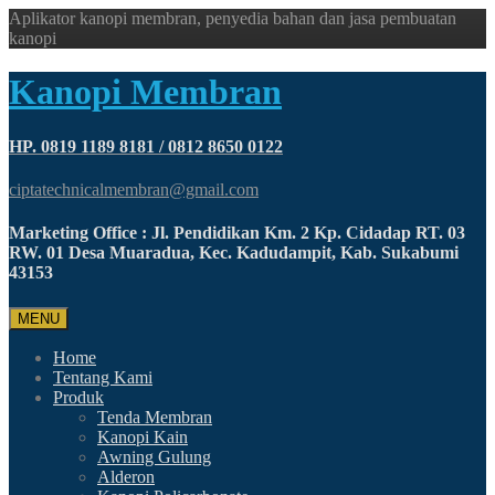
Aplikator kanopi membran, penyedia bahan dan jasa pembuatan
kanopi
Kanopi Membran
HP. 0819 1189 8181 / 0812 8650 0122
ciptatechnicalmembran@gmail.com
Marketing Office : Jl. Pendidikan Km. 2 Kp. Cidadap RT. 03
RW. 01 Desa Muaradua, Kec. Kadudampit, Kab. Sukabumi
43153
MENU
Home
Tentang Kami
Produk
Tenda Membran
Kanopi Kain
Awning Gulung
Alderon