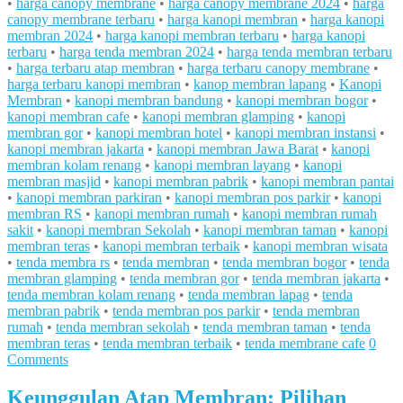
•
harga canopy membrane
•
harga canopy membrane 2024
•
harga
canopy membrane terbaru
•
harga kanopi membran
•
harga kanopi
membran 2024
•
harga kanopi membran terbaru
•
harga kanopi
terbaru
•
harga tenda membran 2024
•
harga tenda membran terbaru
•
harga terbaru atap membran
•
harga terbaru canopy membrane
•
harga terbaru kanopi membran
•
kanop membran lapang
•
Kanopi
Membran
•
kanopi membran bandung
•
kanopi membran bogor
•
kanopi membran cafe
•
kanopi membran glamping
•
kanopi
membran gor
•
kanopi membran hotel
•
kanopi membran instansi
•
kanopi membran jakarta
•
kanopi membran Jawa Barat
•
kanopi
membran kolam renang
•
kanopi membran layang
•
kanopi
membran masjid
•
kanopi membran pabrik
•
kanopi membran pantai
•
kanopi membran parkiran
•
kanopi membran pos parkir
•
kanopi
membran RS
•
kanopi membran rumah
•
kanopi membran rumah
sakit
•
kanopi membran Sekolah
•
kanopi membran taman
•
kanopi
membran teras
•
kanopi membran terbaik
•
kanopi membran wisata
•
tenda membra rs
•
tenda membran
•
tenda membran bogor
•
tenda
membran glamping
•
tenda membran gor
•
tenda membran jakarta
•
tenda membran kolam renang
•
tenda membran lapag
•
tenda
membran pabrik
•
tenda membran pos parkir
•
tenda membran
rumah
•
tenda membran sekolah
•
tenda membran taman
•
tenda
membran teras
•
tenda membran terbaik
•
tenda membrane cafe
0
Comments
Keunggulan Atap Membran: Pilihan