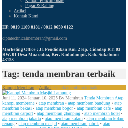
Kanopi Policarbonate
Pagar & Railing
Artikel
Kontak Kami
HP. 0819 1189 8181 / 0812 8650 0122
ciptatechnicalmembran@gmail.com
Marketing Office : Jl. Pendidikan Km. 2 Kp. Cidadap RT. 03
RW. 01 Desa Muaradua, Kec. Kadudampit, Kab. Sukabumi
43153
Tag: tenda membran terbaik
Kanopi Membran
>
Artikel
>
tenda membran terbaik
Juni 11, 2024
Januari 10, 2025
By
Membran
Tenda Membran
Atap
kanopi membrane
•
atap membran
•
atap membran bandung
•
atap
membran bekasi
•
atap membran bogor
•
atap membran cafe
•
atap
membran carport
•
atap membran glamping
•
atap membran hotel
•
atap membran jakarta
•
atap membran kolam
•
atap membran kolam
renang
•
atap membran masjid
•
atap membran pabrik
•
atap